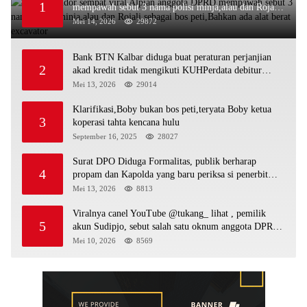
1
mempawah sebut 3 nama polisi minja,alau dan Rojali
sebagai bos peti,Bahkan ada alat berat excavator
Mei 14, 2026
29872
Bank BTN Kalbar diduga buat peraturan perjanjian
2
akad kredit tidak mengikuti KUHPerdata debitur
awam di bentur dengan aturan diduga tanpa dasar
Mei 13, 2026
29014
hukum
Klarifikasi,Boby bukan bos peti,teryata Boby ketua
3
koperasi tahta kencana hulu
September 16, 2025
28027
Surat DPO Diduga Formalitas, publik berharap
4
propam dan Kapolda yang baru periksa si penerbit
surat serta Aph diduga lepaskan DPO
Mei 13, 2026
8813
Viralnya canel YouTube @tukang_ lihat , pemilik
5
akun Sudipjo, sebut salah satu oknum anggota DPRD
mempawah terlibat sebagai cukong peti Kapolda yang
Mei 10, 2026
8569
baru diminta bertindak tegas