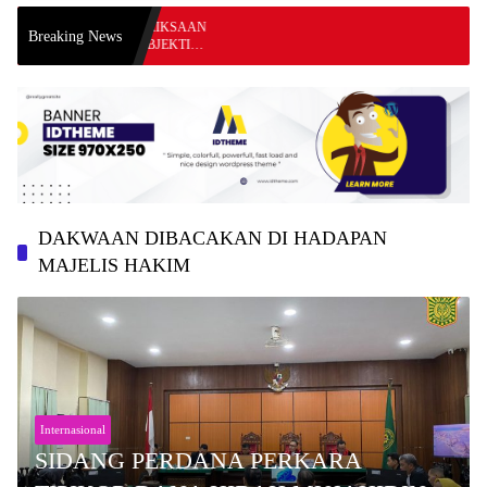
SKAN PEMERIKSAAN
Breaking News
SECARA OBJEKTIF,
RMASI YANG
GAAN
I KEJARI SEKADAU
DAKWAAN DIBACAKAN DI HADAPAN
MAJELIS HAKIM
Internasional
SIDANG PERDANA PERKARA