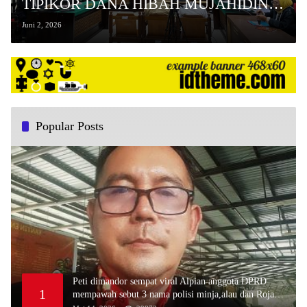
TIPIKOR DANA HIBAH MUJAHIDIN,
DAKWAAN DIBACAKAN DI
Juni 2, 2026
HADAPAN MAJELIS HAKIM
Popular Posts
Peti dimandor sempat viral Alpian anggota DPRD
1
mempawah sebut 3 nama polisi minja,alau dan Rojali