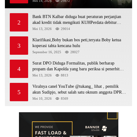
sebagai bos peti,Bahkan ada alat berat excavator
Mei 14, 2026
29872
Bank BTN Kalbar diduga buat peraturan perjanjian
2
akad kredit tidak mengikuti KUHPerdata debitur
awam di bentur dengan aturan diduga tanpa dasar
Mei 13, 2026
29014
hukum
Klarifikasi,Boby bukan bos peti,teryata Boby ketua
3
koperasi tahta kencana hulu
September 16, 2025
28027
Surat DPO Diduga Formalitas, publik berharap
4
propam dan Kapolda yang baru periksa si penerbit
surat serta Aph diduga lepaskan DPO
Mei 13, 2026
8813
Viralnya canel YouTube @tukang_ lihat , pemilik
5
akun Sudipjo, sebut salah satu oknum anggota DPRD
mempawah terlibat sebagai cukong peti Kapolda yang
Mei 10, 2026
8569
baru diminta bertindak tegas