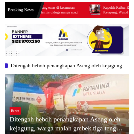
an Js penampung emas di kecamatan
Kapolda Kalbar Resmikan Bangunan
Breaking News
ga kini blm ada rilis diduga nungu apa,?
Ketapang, Wujud Komitmen Tingkat
Prima Kepolisian
Ditengah heboh penangkapan Aseng oleh kejagung
Berita
Ditengah heboh penangkapan Aseng oleh
kejagung, warga malah grebek tiga tengki