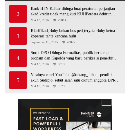
Bank BTN Kalbar diduga buat peraturan perjanjian
2
akad kredit tidak mengikuti KUHPerdata debitur
awam di bentur dengan aturan diduga tanpa dasar
Mei 13, 2026
29014
hukum
Klarifikasi,Boby bukan bos peti,teryata Boby ketua
3
koperasi tahta kencana hulu
September 16, 2025
28027
Surat DPO Diduga Formalitas, publik berharap
4
propam dan Kapolda yang baru periksa si penerbit
surat serta Aph diduga lepaskan DPO
Mei 13, 2026
8813
Viralnya canel YouTube @tukang_ lihat , pemilik
5
akun Sudipjo, sebut salah satu oknum anggota DPRD
mempawah terlibat sebagai cukong peti Kapolda yang
Mei 10, 2026
8573
baru diminta bertindak tegas