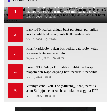
Peti dimandor sempat viral Alpian anggota DPRD
1
mempawah sebut 3 nama polisi minja,alau dan Rojali
sebagai bos peti,Bahkan ada alat berat excavator
Mei 14, 2026
29853
Bank BTN Kalbar diduga buat peraturan perjanjian
2
akad kredit tidak mengikuti KUHPerdata debitur
awam di bentur dengan aturan diduga tanpa dasar
Mei 13, 2026
29010
hukum
Klarifikasi,Boby bukan bos peti,teryata Boby ketua
3
koperasi tahta kencana hulu
September 16, 2025
28024
Surat DPO Diduga Formalitas, publik berharap
4
propam dan Kapolda yang baru periksa si penerbit
surat serta Aph diduga lepaskan DPO
Mei 13, 2026
8810
Viralnya canel YouTube @tukang_ lihat , pemilik
5
akun Sudipjo, sebut salah satu oknum anggota DPRD
mempawah terlibat sebagai cukong peti Kapolda yang
Mei 10, 2026
8541
baru diminta bertindak tegas