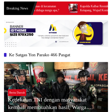
s penampung emas di kecamatan
Kapolda Kalbar Resmikan Bangunan SPK
Breaking News
ni blm ada rilis diduga nungu apa,?
Ketapang, Wujud Komitmen Tingkatkan 
Prima Kepolisian
Ke Satgas Yon Parako 466 Pasgat
Berita Daerah
Kedekatan TNI dengan masyarakat
kembali membuahkan hasil, Warga