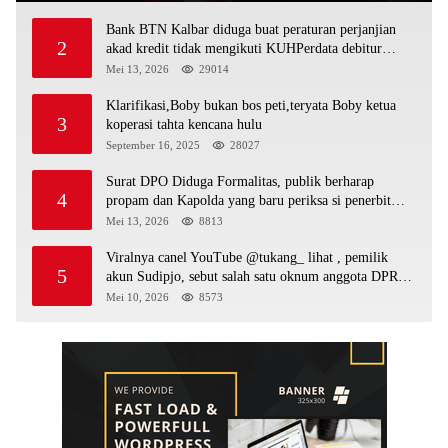
Bank BTN Kalbar diduga buat peraturan perjanjian
2
akad kredit tidak mengikuti KUHPerdata debitur
awam di bentur dengan aturan diduga tanpa dasar
Mei 13, 2026
29014
hukum
Klarifikasi,Boby bukan bos peti,teryata Boby ketua
3
koperasi tahta kencana hulu
September 16, 2025
28027
Surat DPO Diduga Formalitas, publik berharap
4
propam dan Kapolda yang baru periksa si penerbit
surat serta Aph diduga lepaskan DPO
Mei 13, 2026
8813
Viralnya canel YouTube @tukang_ lihat , pemilik
5
akun Sudipjo, sebut salah satu oknum anggota DPRD
mempawah terlibat sebagai cukong peti Kapolda yang
Mei 10, 2026
8573
baru diminta bertindak tegas