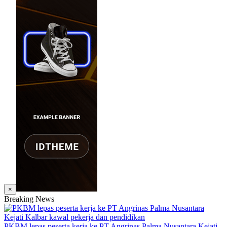
×
Breaking News
PKBM lepas peserta kerja ke PT Angrinas Palma Nusantara Kejati