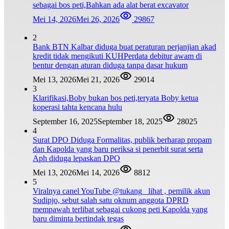
sebagai bos peti,Bahkan ada alat berat excavator
Mei 14, 2026
Mei 26, 2026
29867
2
Bank BTN Kalbar diduga buat peraturan perjanjian akad
kredit tidak mengikuti KUHPerdata debitur awam di
bentur dengan aturan diduga tanpa dasar hukum
Mei 13, 2026
Mei 21, 2026
29014
3
Klarifikasi,Boby bukan bos peti,teryata Boby ketua
koperasi tahta kencana hulu
September 16, 2025
September 18, 2025
28025
4
Surat DPO Diduga Formalitas, publik berharap propam
dan Kapolda yang baru periksa si penerbit surat serta
Aph diduga lepaskan DPO
Mei 13, 2026
Mei 14, 2026
8812
5
Viralnya canel YouTube @tukang_ lihat , pemilik akun
Sudipjo, sebut salah satu oknum anggota DPRD
mempawah terlibat sebagai cukong peti Kapolda yang
baru diminta bertindak tegas