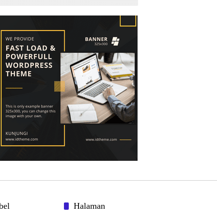
mempawah terlibat sebagai cukong
peti Kapolda yang baru diminta
bertindak tegas
bel
Halaman