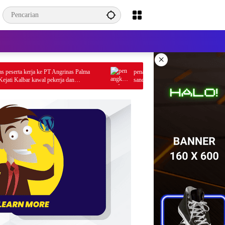
×
a kerja ke PT Angrinas Palma
penangkapan Js penampung emas di kecamata
albar kawal pekerja dan
sandai hinga kini blm ada rilis diduga nungu a