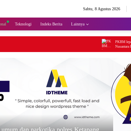
Sabtu, 8 Agustus 2026
onal
Teknologi
Indeks Berita
Lainnya
PKBM lepas pesert
Nusantara Kejati K
pendidikan
a umum dan narkotika polres Ketapang