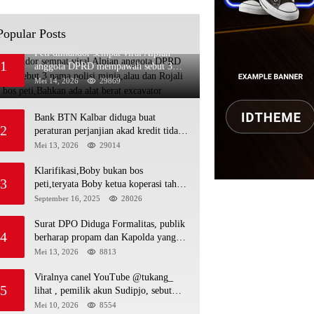
Popular Posts
Peti dimandor sempat viral Alpian
1
anggota DPRD mempawah sebut 3
nama polisi minja,alau dan Rojali
Mei 14, 2026
29869
sebagai bos peti,Bahkan ada alat berat
excavator
Bank BTN Kalbar diduga buat
2
peraturan perjanjian akad kredit tidak
mengikuti KUHPerdata debitur awam
Mei 13, 2026
29014
di bentur dengan aturan diduga tanpa
dasar hukum
Klarifikasi,Boby bukan bos
3
peti,teryata Boby ketua koperasi tahta
kencana hulu
September 16, 2025
28026
Surat DPO Diduga Formalitas, publik
4
berharap propam dan Kapolda yang
baru periksa si penerbit surat serta Aph
Mei 13, 2026
8813
diduga lepaskan DPO
Viralnya canel YouTube @tukang_
5
lihat , pemilik akun Sudipjo, sebut
salah satu oknum anggota DPRD
Mei 10, 2026
8554