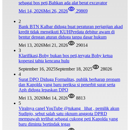
sebagai bos peti,Bahkan ada alat berat excavator
Mei 14, 2026
Mei 26, 2026
29869
2
Bank BTN Kalbar diduga buat peraturan perjanjian akad
kredit tidak mengikuti KUHPerdata debitur awam di
bentur dengan aturan diduga tanpa dasar hukum
Mei 13, 2026
Mei 21, 2026
29014
3
Klarifikasi,Boby bukan bos peti,teryata Boby ketua
koperasi tahta kencana hulu
September 16, 2025
September 18, 2025
28026
4
Surat DPO Diduga Formalitas, publik berharap propam
dan Kapolda yang baru periksa si penerbit surat serta
Aph diduga lepaskan DPO
Mei 13, 2026
Mei 14, 2026
8813
5
Viralnya canel YouTube @tukang_ lihat , pemilik akun
Sudipjo, sebut salah satu oknum anggota DPRD
mempawah terlibat sebagai cukong peti Kapolda yang
baru diminta bertindak tegas