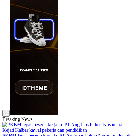
×
Breaking News
PKBM lepas peserta kerja ke PT Angrinas Palma Nusantara Kejati