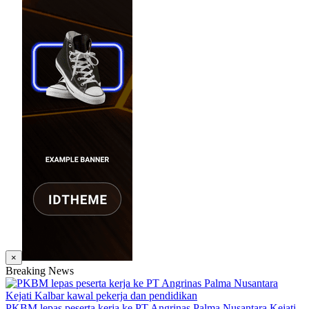
×
Breaking News
PKBM lepas peserta kerja ke PT Angrinas Palma Nusantara Kejati