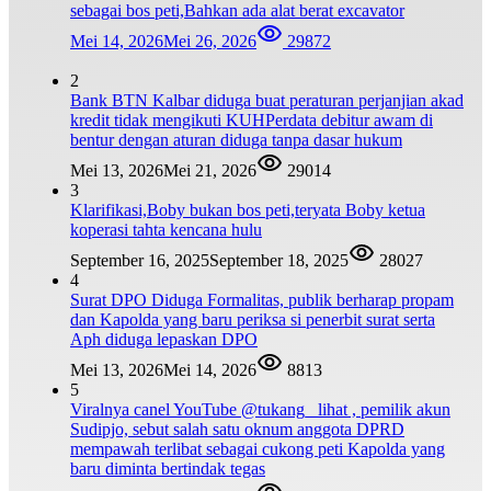
sebagai bos peti,Bahkan ada alat berat excavator
Mei 14, 2026
Mei 26, 2026
29872
2
Bank BTN Kalbar diduga buat peraturan perjanjian akad
kredit tidak mengikuti KUHPerdata debitur awam di
bentur dengan aturan diduga tanpa dasar hukum
Mei 13, 2026
Mei 21, 2026
29014
3
Klarifikasi,Boby bukan bos peti,teryata Boby ketua
koperasi tahta kencana hulu
September 16, 2025
September 18, 2025
28027
4
Surat DPO Diduga Formalitas, publik berharap propam
dan Kapolda yang baru periksa si penerbit surat serta
Aph diduga lepaskan DPO
Mei 13, 2026
Mei 14, 2026
8813
5
Viralnya canel YouTube @tukang_ lihat , pemilik akun
Sudipjo, sebut salah satu oknum anggota DPRD
mempawah terlibat sebagai cukong peti Kapolda yang
baru diminta bertindak tegas