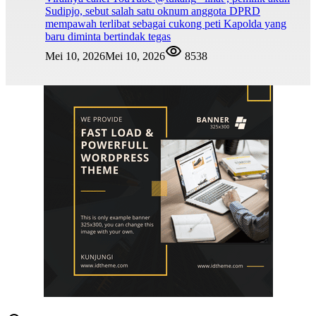
Sudipjo, sebut salah satu oknum anggota DPRD
mempawah terlibat sebagai cukong peti Kapolda yang
baru diminta bertindak tegas
Mei 10, 2026
Mei 10, 2026
8538