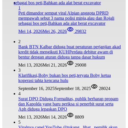
1
Peti dimandor sempat viral Alpian anggota DPRD
mempawah sebut 3 nama polisi minja,alau dan Rojali
sebagai bos peti,Bahkan ada alat berat excavator
Mei 14, 2026
Mei 26, 2026
29832
2
Bank BTN Kalbar diduga buat peraturan perjanjian akad
kredit tidak mengikuti KUHPerdata debitur awam di
bentur dengan aturan diduga tanpa dasar hukum
Mei 13, 2026
Mei 21, 2026
29008
3
Klarifikasi,Boby bukan bos peti,teryata Boby ketua
koperasi tahta kencana hulu
September 16, 2025
September 18, 2025
28024
4
Surat DPO Diduga Formalitas, publik berharap propam
dan Kapolda yang baru periksa si penerbit surat serta
Aph diduga lepaskan DPO
Mei 13, 2026
Mei 14, 2026
8809
5
Viralnya canel YouTube @tukang_ lihat , pemilik akun