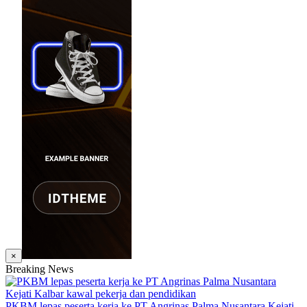
×
Breaking News
PKBM lepas peserta kerja ke PT Angrinas Palma Nusantara Kejati