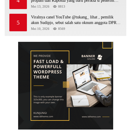
4
propam dan Kapolda yang baru periksa si penerbit
surat serta Aph diduga lepaskan DPO
Mei 13, 2026
8813
Viralnya canel YouTube @tukang_ lihat , pemilik
5
akun Sudipjo, sebut salah satu oknum anggota DPRD
mempawah terlibat sebagai cukong peti Kapolda yang
Mei 10, 2026
8569
baru diminta bertindak tegas