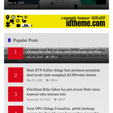
Mei 18, 2026
Popular Posts
Peti dimandor sempat viral Alpian anggota DPRD
1
mempawah sebut 3 nama polisi minja,alau dan Rojali
sebagai bos peti,Bahkan ada alat berat excavator
Mei 14, 2026
29871
Bank BTN Kalbar diduga buat peraturan perjanjian
2
akad kredit tidak mengikuti KUHPerdata debitur
awam di bentur dengan aturan diduga tanpa dasar
Mei 13, 2026
29014
hukum
Klarifikasi,Boby bukan bos peti,teryata Boby ketua
3
koperasi tahta kencana hulu
September 16, 2025
28027
Surat DPO Diduga Formalitas, publik berharap