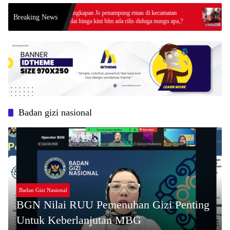
penangkapan Js penampung emas di kecamatan
Kapolda
Breaking News
sandai hinga kini blm ada rilis diduga nungu apa,?
Ketapang
Prima Ke
Badan gizi nasional
Badan Gizi Nasional
BGN Nilai RUU Pemenuhan Gizi Penting
Untuk Keberlanjutan MBG