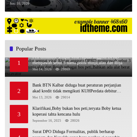
Rupiah dan Hilangnya Barang Bukti
Juni 10, 2026
Popular Posts
Peti dimandor sempat viral Alpian anggota DPRD
1
mempawah sebut 3 nama polisi minja,alau dan Rojali
sebagai bos peti,Bahkan ada alat berat excavator
Mei 14, 2026
29869
Bank BTN Kalbar diduga buat peraturan perjanjian
2
akad kredit tidak mengikuti KUHPerdata debitur
awam di bentur dengan aturan diduga tanpa dasar
Mei 13, 2026
29014
hukum
Klarifikasi,Boby bukan bos peti,teryata Boby ketua
3
koperasi tahta kencana hulu
September 16, 2025
28026
Surat DPO Diduga Formalitas, publik berharap