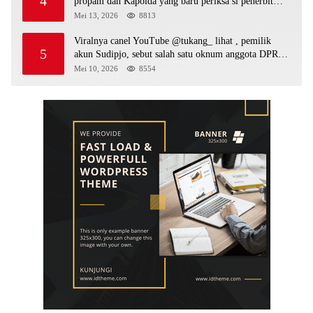
4
propam dan Kapolda yang baru periksa si penerbit
surat serta Aph diduga lepaskan DPO
Mei 13, 2026
8813
Viralnya canel YouTube @tukang_ lihat , pemilik
5
akun Sudipjo, sebut salah satu oknum anggota DPRD
mempawah terlibat sebagai cukong peti Kapolda yang
Mei 10, 2026
8554
baru diminta bertindak tegas