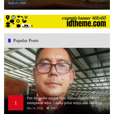
Sulawesi Utara
April 21, 2026
Popular Posts
Peti dimandor sempat viral Alpian anggota DPRD
1
mempawah sebut 3 nama polisi minja,alau dan Rojali
sebagai bos peti,Bahkan ada alat berat excavator
Mei 14, 2026
29871