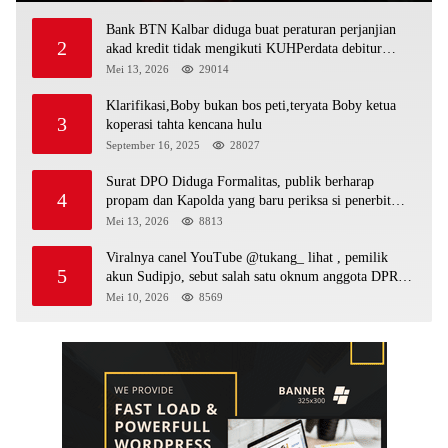
Bank BTN Kalbar diduga buat peraturan perjanjian
2
akad kredit tidak mengikuti KUHPerdata debitur
awam di bentur dengan aturan diduga tanpa dasar
Mei 13, 2026
29014
hukum
Klarifikasi,Boby bukan bos peti,teryata Boby ketua
3
koperasi tahta kencana hulu
September 16, 2025
28027
Surat DPO Diduga Formalitas, publik berharap
4
propam dan Kapolda yang baru periksa si penerbit
surat serta Aph diduga lepaskan DPO
Mei 13, 2026
8813
Viralnya canel YouTube @tukang_ lihat , pemilik
5
akun Sudipjo, sebut salah satu oknum anggota DPRD
mempawah terlibat sebagai cukong peti Kapolda yang
Mei 10, 2026
8569
baru diminta bertindak tegas