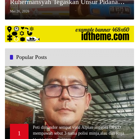
Ruhermansyah Tegaskan Unsur Pidana
Terpenuhi
Mei 26, 2026
Popular Posts
Peti dimandor sempat viral Alpian anggota DPRD
1
mempawah sebut 3 nama polisi minja,alau dan Rojali