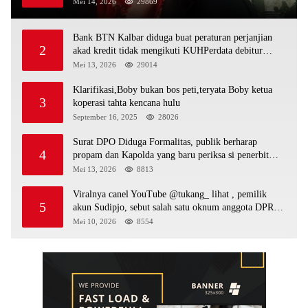
sebagai bos peti,Bahkan ada alat berat excavator
Mei 14, 2026
29869
Bank BTN Kalbar diduga buat peraturan perjanjian
2
akad kredit tidak mengikuti KUHPerdata debitur
awam di bentur dengan aturan diduga tanpa dasar
Mei 13, 2026
29014
hukum
Klarifikasi,Boby bukan bos peti,teryata Boby ketua
3
koperasi tahta kencana hulu
September 16, 2025
28026
Surat DPO Diduga Formalitas, publik berharap
4
propam dan Kapolda yang baru periksa si penerbit
surat serta Aph diduga lepaskan DPO
Mei 13, 2026
8813
Viralnya canel YouTube @tukang_ lihat , pemilik
5
akun Sudipjo, sebut salah satu oknum anggota DPRD
mempawah terlibat sebagai cukong peti Kapolda yang
Mei 10, 2026
8554
baru diminta bertindak tegas