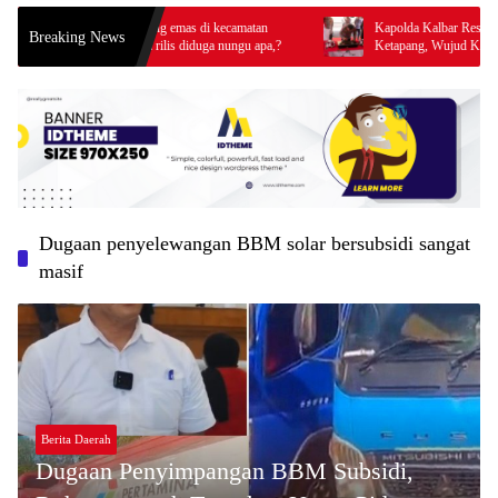
n Js penampung emas di kecamatan
Kapolda Kalbar Resmikan Bangunan 
Breaking News
a kini blm ada rilis diduga nungu apa,?
Ketapang, Wujud Komitmen Tingkatk
Prima Kepolisian
Dugaan penyelewangan BBM solar bersubsidi sangat
masif
Berita Daerah
Dugaan Penyimpangan BBM Subsidi,