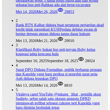
mempawah sebut 3 nama polisi minja,alau dan Rojali
sebagai bos peti,Bahkan ada alat berat excavator
Mei 14, 2026
Mei 26, 2026
29853
2
Bank BTN Kalbar diduga buat peraturan perjanjian akad
kredit tidak mengikuti KUHPerdata debitur awam di
bentur dengan aturan diduga tanpa dasar hukum
Mei 13, 2026
Mei 21, 2026
29010
3
Klarifikasi,Boby bukan bos peti,teryata Boby ketua
koperasi tahta kencana hulu
September 16, 2025
September 18, 2025
28024
4
Surat DPO Diduga Formalitas, publik berharap propam
dan Kapolda yang baru periksa si penerbit surat serta
Aph diduga lepaskan DPO
Mei 13, 2026
Mei 14, 2026
8810
5
Viralnya canel YouTube @tukang_ lihat , pemilik akun
Sudipjo, sebut salah satu oknum anggota DPRD
mempawah terlibat sebagai cukong peti Kapolda yang
baru diminta bertindak tegas