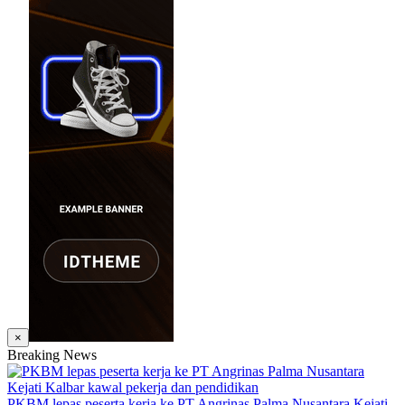
×
Breaking News
PKBM lepas peserta kerja ke PT Angrinas Palma Nusantara Kejati