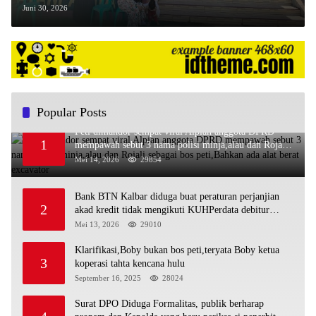
Sunatan Massal Gratis untuk 37 Anak dari
Juni 30, 2026
Keluarga Kurang Mampu
Popular Posts
Peti dimandor sempat viral Alpian anggota DPRD
1
mempawah sebut 3 nama polisi minja,alau dan Rojali
sebagai bos peti,Bahkan ada alat berat excavator
Mei 14, 2026
29854
Bank BTN Kalbar diduga buat peraturan perjanjian
2
akad kredit tidak mengikuti KUHPerdata debitur
awam di bentur dengan aturan diduga tanpa dasar
Mei 13, 2026
29010
hukum
Klarifikasi,Boby bukan bos peti,teryata Boby ketua
3
koperasi tahta kencana hulu
September 16, 2025
28024
Surat DPO Diduga Formalitas, publik berharap