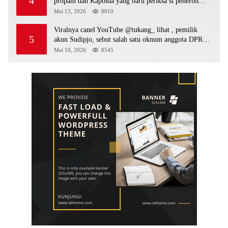
4
propam dan Kapolda yang baru periksa si penerbit
surat serta Aph diduga lepaskan DPO
Mei 13, 2026
8810
Viralnya canel YouTube @tukang_ lihat , pemilik
5
akun Sudipjo, sebut salah satu oknum anggota DPRD
mempawah terlibat sebagai cukong peti Kapolda yang
Mei 10, 2026
8545
baru diminta bertindak tegas