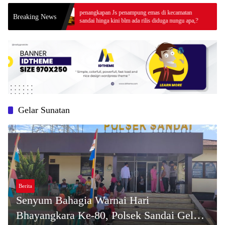
s Palma
penangkapan Js penampung emas di kecamatan
K
Breaking News
n
sandai hinga kini blm ada rilis diduga nungu apa,?
K
P
Gelar Sunatan
Berita
Senyum Bahagia Warnai Hari
Bhayangkara Ke-80, Polsek Sandai Gelar