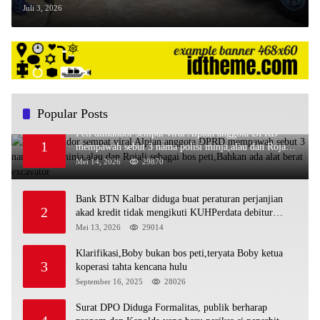
Juli 3, 2026
Popular Posts
Peti dimandor sempat viral Alpian anggota DPRD
1
mempawah sebut 3 nama polisi minja,alau dan Rojali
sebagai bos peti,Bahkan ada alat berat excavator
Mei 14, 2026
29870
Bank BTN Kalbar diduga buat peraturan perjanjian
2
akad kredit tidak mengikuti KUHPerdata debitur
awam di bentur dengan aturan diduga tanpa dasar
Mei 13, 2026
29014
hukum
Klarifikasi,Boby bukan bos peti,teryata Boby ketua
3
koperasi tahta kencana hulu
September 16, 2025
28026
Surat DPO Diduga Formalitas, publik berharap