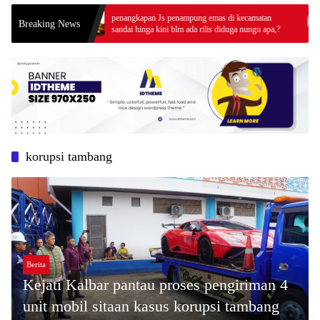
 Palma
penangkapan Js penampung emas di kecamatan
Ka
Breaking News
sandai hinga kini blm ada rilis diduga nungu apa,?
Ke
Pr
korupsi tambang
Berita
Kejati Kalbar pantau proses pengiriman 4
unit mobil sitaan kasus korupsi tambang