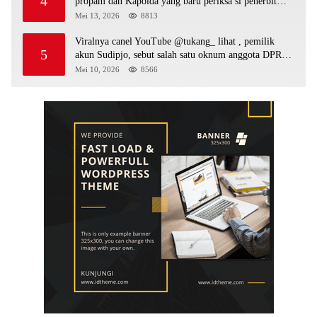
4
propam dan Kapolda yang baru periksa si penerbit
surat serta Aph diduga lepaskan DPO
Mei 13, 2026
8813
Viralnya canel YouTube @tukang_ lihat , pemilik
5
akun Sudipjo, sebut salah satu oknum anggota DPRD
mempawah terlibat sebagai cukong peti Kapolda yang
Mei 10, 2026
8566
baru diminta bertindak tegas