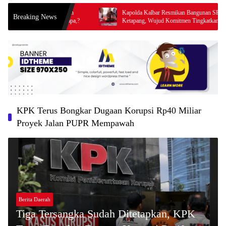
s di kecamatan
Kapolda Kalbar Resmikan Bangunan SPKT Polres
Breaking News
diduga nungu apa,?
Ketapang, Wujud Komitmen Tingkatkan Pelayanan
Prima Kepolisian
KPK Terus Bongkar Dugaan Korupsi Rp40 Miliar
Proyek Jalan PUPR Mempawah
Berita Daerah
Tiga Tersangka Sudah Ditetapkan, KPK