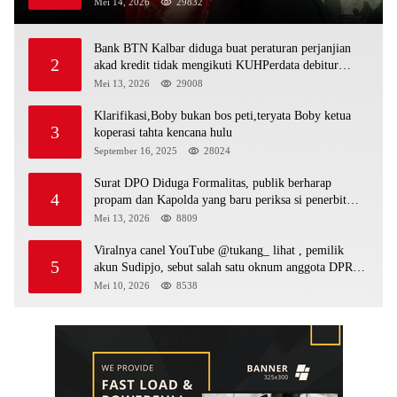
sebagai bos peti,Bahkan ada alat berat excavator
Mei 14, 2026
29832
Bank BTN Kalbar diduga buat peraturan perjanjian
2
akad kredit tidak mengikuti KUHPerdata debitur
awam di bentur dengan aturan diduga tanpa dasar
Mei 13, 2026
29008
hukum
Klarifikasi,Boby bukan bos peti,teryata Boby ketua
3
koperasi tahta kencana hulu
September 16, 2025
28024
Surat DPO Diduga Formalitas, publik berharap
4
propam dan Kapolda yang baru periksa si penerbit
surat serta Aph diduga lepaskan DPO
Mei 13, 2026
8809
Viralnya canel YouTube @tukang_ lihat , pemilik
5
akun Sudipjo, sebut salah satu oknum anggota DPRD
mempawah terlibat sebagai cukong peti Kapolda yang
Mei 10, 2026
8538
baru diminta bertindak tegas