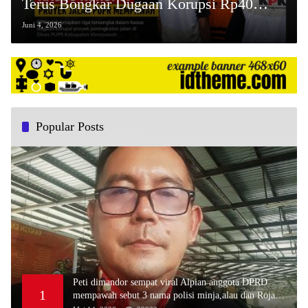
Terus Bongkar Dugaan Korupsi Rp40
Miliar Proyek Jalan PUPR Mempawah
Juni 4, 2026
Popular Posts
Peti dimandor sempat viral Alpian anggota DPRD
1
mempawah sebut 3 nama polisi minja,alau dan Rojali