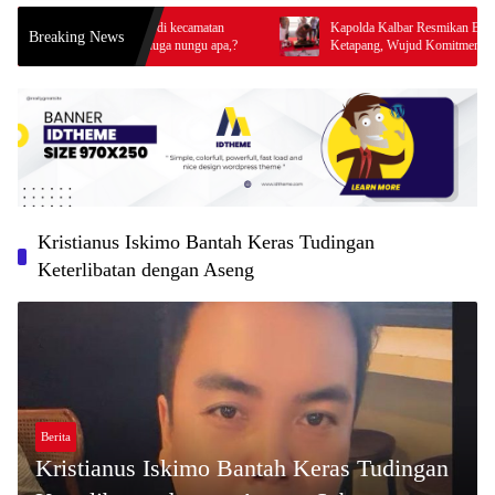
nampung emas di kecamatan
Kapolda Kalbar Resmikan Bangunan SPKT Po
Breaking News
m ada rilis diduga nungu apa,?
Ketapang, Wujud Komitmen Tingkatkan Pelay
Prima Kepolisian
Kristianus Iskimo Bantah Keras Tudingan
Keterlibatan dengan Aseng
Berita
Kristianus Iskimo Bantah Keras Tudingan