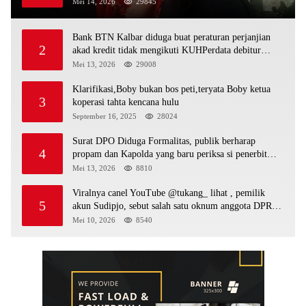
sebagai bos peti,Bahkan ada alat berat excavator
Mei 14, 2026
29845
Bank BTN Kalbar diduga buat peraturan perjanjian
2
akad kredit tidak mengikuti KUHPerdata debitur
awam di bentur dengan aturan diduga tanpa dasar
Mei 13, 2026
29008
hukum
Klarifikasi,Boby bukan bos peti,teryata Boby ketua
3
koperasi tahta kencana hulu
September 16, 2025
28024
Surat DPO Diduga Formalitas, publik berharap
4
propam dan Kapolda yang baru periksa si penerbit
surat serta Aph diduga lepaskan DPO
Mei 13, 2026
8810
Viralnya canel YouTube @tukang_ lihat , pemilik
5
akun Sudipjo, sebut salah satu oknum anggota DPRD
mempawah terlibat sebagai cukong peti Kapolda yang
Mei 10, 2026
8540
baru diminta bertindak tegas