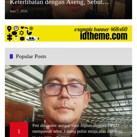
Keterlibatan dengan Aseng, Sebut
Sejumlah Informasi yang Beredar Tidak
Juni 7, 2026
Berdasar dan Menyesatkan
Popular Posts
Peti dimandor sempat viral Alpian anggota DPRD
1
mempawah sebut 3 nama polisi minja,alau dan Rojali