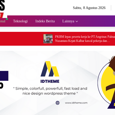
Sabtu, 8 Agustus 2026
onal
Teknologi
Indeks Berita
Lainnya
PKBM lepas peserta kerja ke PT Angrinas Palma
Nusantara Kejati Kalbar kawal pekerja dan
pendidikan