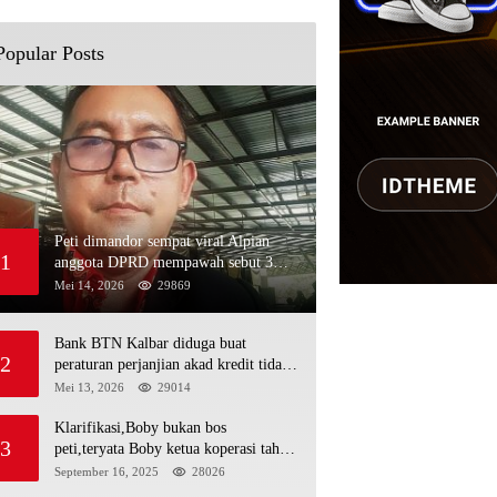
Popular Posts
Peti dimandor sempat viral Alpian
1
anggota DPRD mempawah sebut 3
nama polisi minja,alau dan Rojali
Mei 14, 2026
29869
sebagai bos peti,Bahkan ada alat berat
excavator
Bank BTN Kalbar diduga buat
2
peraturan perjanjian akad kredit tidak
mengikuti KUHPerdata debitur awam
Mei 13, 2026
29014
di bentur dengan aturan diduga tanpa
dasar hukum
Klarifikasi,Boby bukan bos
3
peti,teryata Boby ketua koperasi tahta
kencana hulu
September 16, 2025
28026