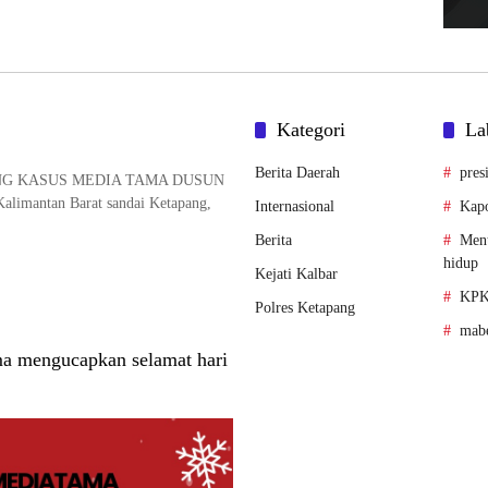
Kategori
La
Berita Daerah
pres
NG KASUS MEDIA TAMA DUSUN
alimantan Barat sandai Ketapang,
Internasional
Kapo
Berita
Ment
hidup
Kejati Kalbar
KPK
Polres Ketapang
mabe
a mengucapkan selamat hari