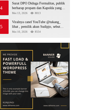
Surat DPO Diduga Formalitas, publik
4
berharap propam dan Kapolda yang
baru periksa si penerbit surat serta Aph
Mei 13, 2026
8813
diduga lepaskan DPO
Viralnya canel YouTube @tukang_
5
lihat , pemilik akun Sudipjo, sebut
salah satu oknum anggota DPRD
Mei 10, 2026
8554
mempawah terlibat sebagai cukong
peti Kapolda yang baru diminta
bertindak tegas