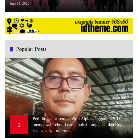
Bhayangkara Ke-80 Tahun 2026
Juni 24, 2026
Popular Posts
Peti dimandor sempat viral Alpian anggota DPRD
1
mempawah sebut 3 nama polisi minja,alau dan Rojali
sebagai bos peti,Bahkan ada alat berat excavator
Mei 14, 2026
29832