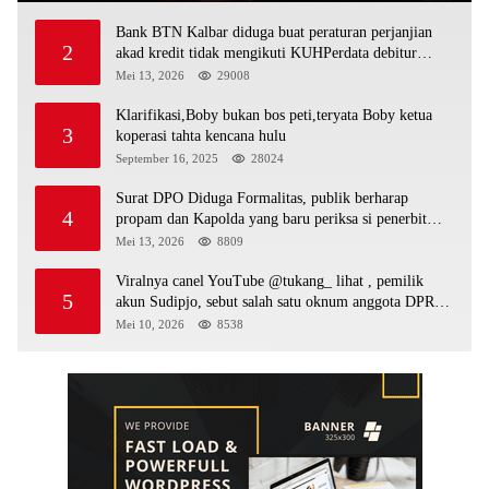
Bank BTN Kalbar diduga buat peraturan perjanjian
2
akad kredit tidak mengikuti KUHPerdata debitur
awam di bentur dengan aturan diduga tanpa dasar
Mei 13, 2026
29008
hukum
Klarifikasi,Boby bukan bos peti,teryata Boby ketua
3
koperasi tahta kencana hulu
September 16, 2025
28024
Surat DPO Diduga Formalitas, publik berharap
4
propam dan Kapolda yang baru periksa si penerbit
surat serta Aph diduga lepaskan DPO
Mei 13, 2026
8809
Viralnya canel YouTube @tukang_ lihat , pemilik
5
akun Sudipjo, sebut salah satu oknum anggota DPRD
mempawah terlibat sebagai cukong peti Kapolda yang
Mei 10, 2026
8538
baru diminta bertindak tegas