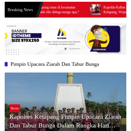
kapan Js penampung emas di kecamatan
Kapolda Kalbar Resmikan Bangu
Breaking News
hinga kini blm ada rilis diduga nungu apa,?
Ketapang, Wujud Komitmen Tingk
Prima Kepolisian
Pimpin Upacara Ziarah Dan Tabur Bunga
Berita
Kapolres Ketapang Pimpin Upacara Ziarah
Dan Tabur Bunga Dalam Rangka Hari