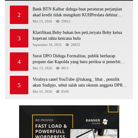
Bank BTN Kalbar diduga buat peraturan perjanjian
2
akad kredit tidak mengikuti KUHPerdata debitur
awam di bentur dengan aturan diduga tanpa dasar
Mei 13, 2026
29012
hukum
Klarifikasi,Boby bukan bos peti,teryata Boby ketua
3
koperasi tahta kencana hulu
September 16, 2025
28025
Surat DPO Diduga Formalitas, publik berharap
4
propam dan Kapolda yang baru periksa si penerbit
surat serta Aph diduga lepaskan DPO
Mei 13, 2026
8811
Viralnya canel YouTube @tukang_ lihat , pemilik
5
akun Sudipjo, sebut salah satu oknum anggota DPRD
mempawah terlibat sebagai cukong peti Kapolda yang
Mei 10, 2026
8549
baru diminta bertindak tegas