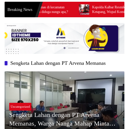
s penampung emas di kecamatan
Kapolda Kalbar Resmikan Bangunan SP
Breaking News
ini blm ada rilis diduga nungu apa,?
Ketapang, Wujud Komitmen Tingkatkan 
Prima Kepolisian
Sengketa Lahan dengan PT Arvena Memanas
Uncategorized
Sengketa Lahan dengan PT Arvena
Memanas, Warga Nanga Mahap Minta