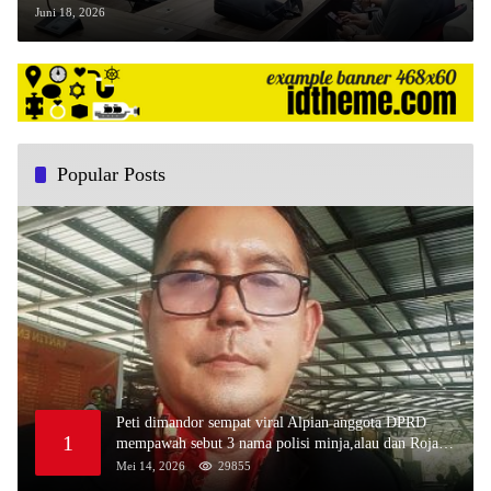
Pengawasan Pemprov Kalbar
Juni 18, 2026
Popular Posts
Peti dimandor sempat viral Alpian anggota DPRD
1
mempawah sebut 3 nama polisi minja,alau dan Rojali
sebagai bos peti,Bahkan ada alat berat excavator
Mei 14, 2026
29855