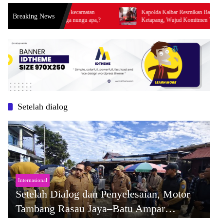
mpung emas di kecamatan
Kapolda Kalbar Resmikan Bangunan SPKT Polr
Breaking News
ada rilis diduga nungu apa,?
Ketapang, Wujud Komitmen Tingkatkan Pelayan
Prima Kepolisian
Setelah dialog
Internasional
Setelah Dialog dan Penyelesaian, Motor
Tambang Rasau Jaya–Batu Ampar