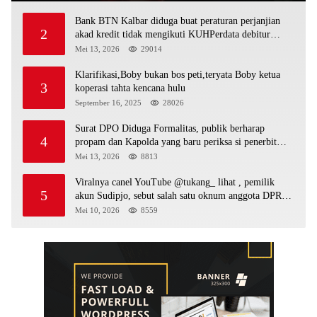
Bank BTN Kalbar diduga buat peraturan perjanjian
2
akad kredit tidak mengikuti KUHPerdata debitur
awam di bentur dengan aturan diduga tanpa dasar
Mei 13, 2026
29014
hukum
Klarifikasi,Boby bukan bos peti,teryata Boby ketua
3
koperasi tahta kencana hulu
September 16, 2025
28026
Surat DPO Diduga Formalitas, publik berharap
4
propam dan Kapolda yang baru periksa si penerbit
surat serta Aph diduga lepaskan DPO
Mei 13, 2026
8813
Viralnya canel YouTube @tukang_ lihat , pemilik
5
akun Sudipjo, sebut salah satu oknum anggota DPRD
mempawah terlibat sebagai cukong peti Kapolda yang
Mei 10, 2026
8559
baru diminta bertindak tegas