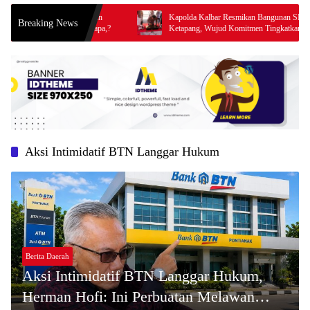
s di kecamatan
Kapolda Kalbar Resmikan Bangunan SPKT Polres
Breaking News
diduga nungu apa,?
Ketapang, Wujud Komitmen Tingkatkan Pelayanan
Prima Kepolisian
Aksi Intimidatif BTN Langgar Hukum
Berita Daerah
Aksi Intimidatif BTN Langgar Hukum,
Herman Hofi: Ini Perbuatan Melawan