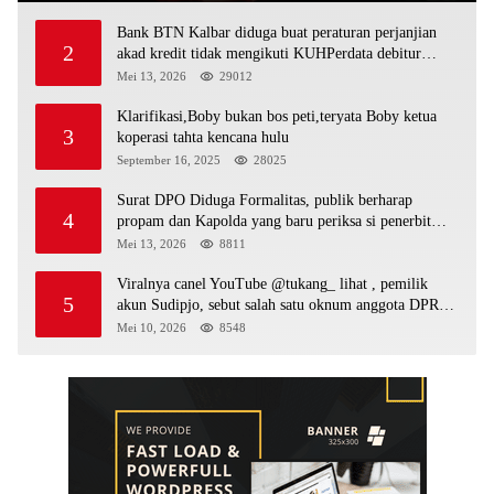
Bank BTN Kalbar diduga buat peraturan perjanjian
2
akad kredit tidak mengikuti KUHPerdata debitur
awam di bentur dengan aturan diduga tanpa dasar
Mei 13, 2026
29012
hukum
Klarifikasi,Boby bukan bos peti,teryata Boby ketua
3
koperasi tahta kencana hulu
September 16, 2025
28025
Surat DPO Diduga Formalitas, publik berharap
4
propam dan Kapolda yang baru periksa si penerbit
surat serta Aph diduga lepaskan DPO
Mei 13, 2026
8811
Viralnya canel YouTube @tukang_ lihat , pemilik
5
akun Sudipjo, sebut salah satu oknum anggota DPRD
mempawah terlibat sebagai cukong peti Kapolda yang
Mei 10, 2026
8548
baru diminta bertindak tegas