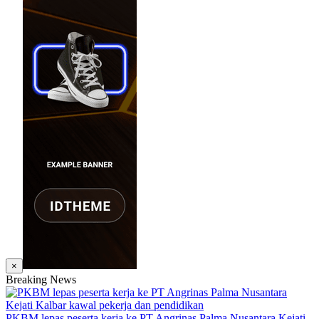
×
Breaking News
PKBM lepas peserta kerja ke PT Angrinas Palma Nusantara Kejati