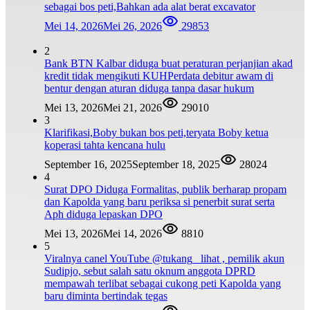
sebagai bos peti,Bahkan ada alat berat excavator
Mei 14, 2026
Mei 26, 2026
29853
2
Bank BTN Kalbar diduga buat peraturan perjanjian akad
kredit tidak mengikuti KUHPerdata debitur awam di
bentur dengan aturan diduga tanpa dasar hukum
Mei 13, 2026
Mei 21, 2026
29010
3
Klarifikasi,Boby bukan bos peti,teryata Boby ketua
koperasi tahta kencana hulu
September 16, 2025
September 18, 2025
28024
4
Surat DPO Diduga Formalitas, publik berharap propam
dan Kapolda yang baru periksa si penerbit surat serta
Aph diduga lepaskan DPO
Mei 13, 2026
Mei 14, 2026
8810
5
Viralnya canel YouTube @tukang_ lihat , pemilik akun
Sudipjo, sebut salah satu oknum anggota DPRD
mempawah terlibat sebagai cukong peti Kapolda yang
baru diminta bertindak tegas