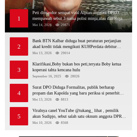
Peti dimandor sempat viral Alpian anggota DPRD
1
mempawah sebut 3 nama polisi minja,alau dan Rojali
sebagai bos peti,Bahkan ada alat berat excavator
Mei 14, 2026
29871
Bank BTN Kalbar diduga buat peraturan perjanjian
2
akad kredit tidak mengikuti KUHPerdata debitur
awam di bentur dengan aturan diduga tanpa dasar
Mei 13, 2026
29014
hukum
Klarifikasi,Boby bukan bos peti,teryata Boby ketua
3
koperasi tahta kencana hulu
September 16, 2025
28026
Surat DPO Diduga Formalitas, publik berharap
4
propam dan Kapolda yang baru periksa si penerbit
surat serta Aph diduga lepaskan DPO
Mei 13, 2026
8813
Viralnya canel YouTube @tukang_ lihat , pemilik
5
akun Sudipjo, sebut salah satu oknum anggota DPRD
mempawah terlibat sebagai cukong peti Kapolda yang
Mei 10, 2026
8568
baru diminta bertindak tegas