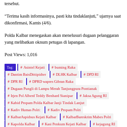
tersebut.
“Terima kasih informasinya, pasti kita tindaklanjuti,” ujarnya saat
dikonfirmasi, Kamis (4/6).
Polda Kalbar menegaskan akan menelusuri dugaan pelanggaran
yang melibatkan oknum petugas di lapangan.
Post Views:
1,016
Tag:
Asintel Kejati
buming Raka
Dantim BaisDittipidter
DLHK Kalbar
DPD RI
DPR RI
DPRD wapres Gibran Raka
Dugaan Pungli di Lampu Merah Tanjungpura Pontianak
Irjen Pol Alberd Teddy Benhard Sianipar
Jaksa Agung RI
Kabid Propam Polda Kalbar Janji Tindak Lanjut
Kadiv Humas Polri:
Kadiv Propam Polri
KalbarAspidsus Kejati Kalbar
KalbarBareskrim Mabes Polri
Kapolda Kalbar
Kasi Penkum Kejati Kalbar
kejagung RI