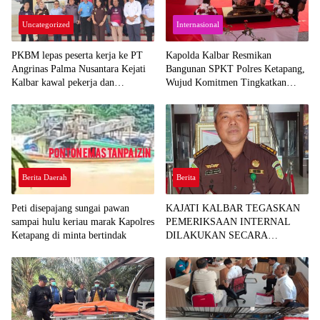
Uncategorized
Internasional
PKBM lepas peserta kerja ke PT
Kapolda Kalbar Resmikan
Angrinas Palma Nusantara Kejati
Bangunan SPKT Polres Ketapang,
Kalbar kawal pekerja dan
Wujud Komitmen Tingkatkan
pendidikan
Pelayanan Prima Kepolisian
Berita Daerah
Berita
Peti disepajang sungai pawan
KAJATI KALBAR TEGASKAN
sampai hulu keriau marak Kapolres
PEMERIKSAAN INTERNAL
Ketapang di minta bertindak
DILAKUKAN SECARA
OBJEKTIF, TINDAK LANJUTI
INFORMASI YANG BEREDAR
TERKAIT DUGAAN
KETERLIBATAN PEGAWAI
KEJARI SEKADAU