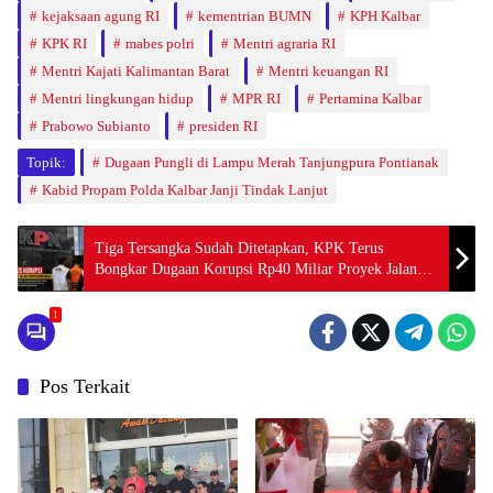
kejaksaan agung RI
kementrian BUMN
KPH Kalbar
KPK RI
mabes polri
Mentri agraria RI
Mentri Kajati Kalimantan Barat
Mentri keuangan RI
Mentri lingkungan hidup
MPR RI
Pertamina Kalbar
Prabowo Subianto
presiden RI
Topik:
Dugaan Pungli di Lampu Merah Tanjungpura Pontianak
Kabid Propam Polda Kalbar Janji Tindak Lanjut
Tiga Tersangka Sudah Ditetapkan, KPK Terus
Bongkar Dugaan Korupsi Rp40 Miliar Proyek Jalan
PUPR Mempawah
1
Pos Terkait