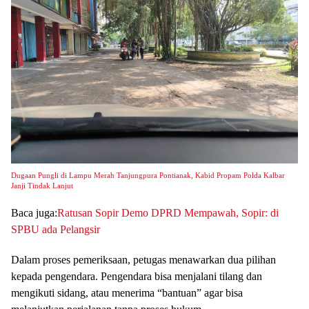
Dugaan Pungli di Lampu Merah Tanjungpura Pontianak, Kabid Propam Polda Kalbar
Janji Tindak Lanjut
Baca juga:
Ratusan Sopir Demo DPRD Mempawah, Sopir: di
SPBU ada Pelangsir
Dalam proses pemeriksaan, petugas menawarkan dua pilihan
kepada pengendara. Pengendara bisa menjalani tilang dan
mengikuti sidang, atau menerima “bantuan” agar bisa