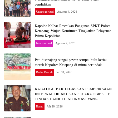
pendidikan
Uncategorized
Agustus 4, 2026
Kapolda Kalbar Resmikan Bangunan SPKT Polres
Ketapang, Wujud Komitmen Tingkatkan Pelayanan
Prima Kepolisian
Internasional
Agustus 2, 2026
Peti disepajang sungai pawan sampai hulu keriau
marak Kapolres Ketapang di minta bertindak
Berita Daerah
Juli 31, 2026
KAJATI KALBAR TEGASKAN PEMERIKSAAN
INTERNAL DILAKUKAN SECARA OBJEKTIF,
TINDAK LANJUTI INFORMASI YANG
BEREDAR TERKAIT DUGAAN
Berita
Juli 28, 2026
KETERLIBATAN PEGAWAI KEJARI SEKADAU