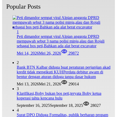
Popular Posts
1
Peti dimandor sempat viral Alpian anggota DPRD
mempawah sebut 3 nama polisi minja,alau dan Rojali
sebagai bos peti,Bahkan ada alat berat excavator
Mei 14, 2026
Mei 26, 2026
29872
2
Bank BTN Kalbar diduga buat peraturan perjanjian akad
kredit tidak mengikuti KUHPerdata debitur awam di
bentur dengan aturan diduga tanpa dasar hukum
Mei 13, 2026
Mei 21, 2026
29014
3
Klarifikasi,Boby bukan bos peti,teryata Boby ketua
koperasi tahta kencana hulu
September 16, 2025
September 18, 2025
28027
4
Surat DPO Diduga Formalitas, publik berharap propam