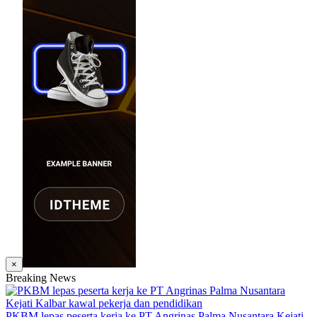
×
Breaking News
PKBM lepas peserta kerja ke PT Angrinas Palma Nusantara Kejati