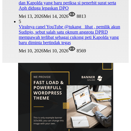
dan Kapolda yang baru periksa si penerbit surat serta
Aph diduga lepaskan DPO
Mei 13, 2026
Mei 14, 2026
8813
5
Viralnya canel YouTube @tukang_ lihat , pemilik akun
Sudipjo, sebut salah satu oknum anggota DPRD
mempawah terlibat sebagai cukong peti Kapolda yang
baru diminta bertindak tegas
Mei 10, 2026
Mei 10, 2026
8569