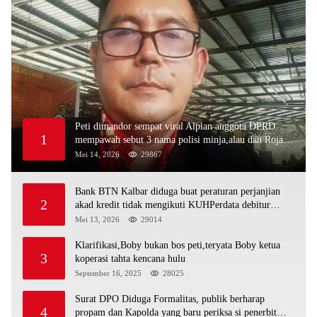
Peti dimandor sempat viral Alpian anggota DPRD
1
mempawah sebut 3 nama polisi minja,alau dan Rojali
sebagai bos peti,Bahkan ada alat berat excavator
Mei 14, 2026
29867
Bank BTN Kalbar diduga buat peraturan perjanjian
2
akad kredit tidak mengikuti KUHPerdata debitur
awam di bentur dengan aturan diduga tanpa dasar
Mei 13, 2026
29014
hukum
Klarifikasi,Boby bukan bos peti,teryata Boby ketua
3
koperasi tahta kencana hulu
September 16, 2025
28025
Surat DPO Diduga Formalitas, publik berharap
4
propam dan Kapolda yang baru periksa si penerbit