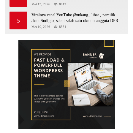
surat serta Aph diduga lepaskan DPO
Mei 13, 2026
8812
Viralnya canel YouTube @tukang_ lihat , pemilik
5
akun Sudipjo, sebut salah satu oknum anggota DPRD
mempawah terlibat sebagai cukong peti Kapolda yang
Mei 10, 2026
8554
baru diminta bertindak tegas