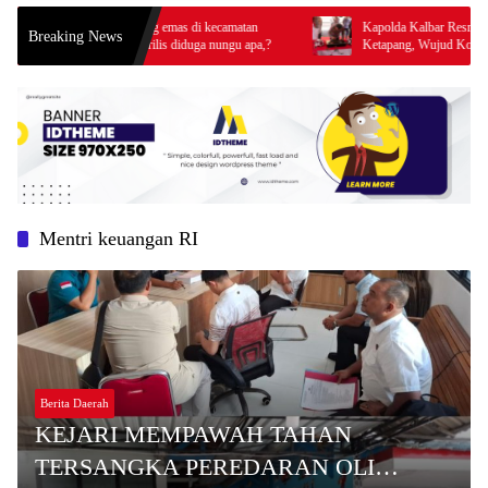
 penampung emas di kecamatan
Kapolda Kalbar Resmikan Bangunan SPKT
Breaking News
i blm ada rilis diduga nungu apa,?
Ketapang, Wujud Komitmen Tingkatkan Pe
Prima Kepolisian
Mentri keuangan RI
Berita Daerah
KEJARI MEMPAWAH TAHAN
TERSANGKA PEREDARAN OLI