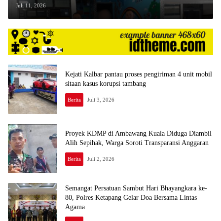
PALSU
Juli 11, 2026
Kejati Kalbar pantau proses pengiriman 4 unit mobil
sitaan kasus korupsi tambang
Berita
Juli 3, 2026
Proyek KDMP di Ambawang Kuala Diduga Diambil
Alih Sepihak, Warga Soroti Transparansi Anggaran
Berita
Juli 2, 2026
Semangat Persatuan Sambut Hari Bhayangkara ke-
80, Polres Ketapang Gelar Doa Bersama Lintas
Agama