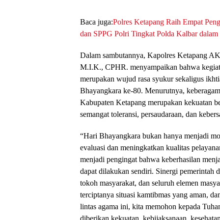
Baca juga:
Polres Ketapang Raih Empat Pen
dan SPPG Polri Tingkat Polda Kalbar dala
Dalam sambutannya, Kapolres Ketapang AK
M.I.K., CPHR. menyampaikan bahwa kegiata
merupakan wujud rasa syukur sekaligus ikhti
Bhayangkara ke-80. Menurutnya, keberagam
Kabupaten Ketapang merupakan kekuatan besa
semangat toleransi, persaudaraan, dan keber
“Hari Bhayangkara bukan hanya menjadi mo
evaluasi dan meningkatkan kualitas pelayana
menjadi pengingat bahwa keberhasilan menja
dapat dilakukan sendiri. Sinergi pemerintah
tokoh masyarakat, dan seluruh elemen masy
terciptanya situasi kamtibmas yang aman, da
lintas agama ini, kita memohon kepada Tuha
diberikan kekuatan, kebijaksanaan, kesehat