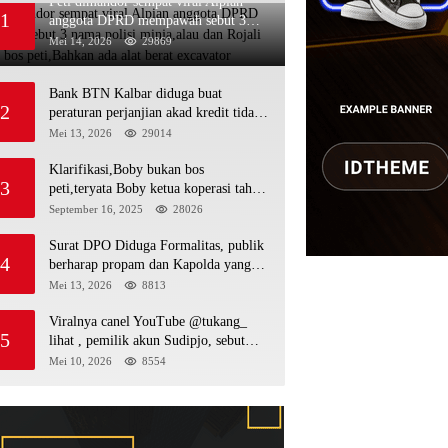
Peti dimandor sempat viral Alpian
1
anggota DPRD mempawah sebut 3
nama polisi minja,alau dan Rojali
Mei 14, 2026
29869
sebagai bos peti,Bahkan ada alat berat
excavator
Bank BTN Kalbar diduga buat
2
peraturan perjanjian akad kredit tidak
mengikuti KUHPerdata debitur awam
Mei 13, 2026
29014
di bentur dengan aturan diduga tanpa
dasar hukum
Klarifikasi,Boby bukan bos
3
peti,teryata Boby ketua koperasi tahta
kencana hulu
September 16, 2025
28026
Surat DPO Diduga Formalitas, publik
4
berharap propam dan Kapolda yang
baru periksa si penerbit surat serta Aph
Mei 13, 2026
8813
diduga lepaskan DPO
Viralnya canel YouTube @tukang_
5
lihat , pemilik akun Sudipjo, sebut
salah satu oknum anggota DPRD
Mei 10, 2026
8554
mempawah terlibat sebagai cukong
peti Kapolda yang baru diminta
bertindak tegas