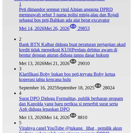
1
Peti dimandor sempat viral Alpian anggota DPRD
mempawah sebut 3 nama polisi minja,alau dan Rojali
sebagai bos peti,Bahkan ada alat berat excavator
Mei 14, 2026
Mei 26, 2026
29853
2
Bank BTN Kalbar diduga buat peraturan perjanjian akad
kredit tidak mengikuti KUHPerdata debitur awam di
bentur dengan aturan diduga tanpa dasar hukum
Mei 13, 2026
Mei 21, 2026
29010
3
Klarifikasi,Boby bukan bos peti,teryata Boby ketua
koperasi tahta kencana hulu
September 16, 2025
September 18, 2025
28024
4
Surat DPO Diduga Formalitas, publik berharap propam
dan Kapolda yang baru periksa si penerbit surat serta
Aph diduga lepaskan DPO
Mei 13, 2026
Mei 14, 2026
8810
5
Viralnya canel YouTube @tukang_ lihat , pemilik akun