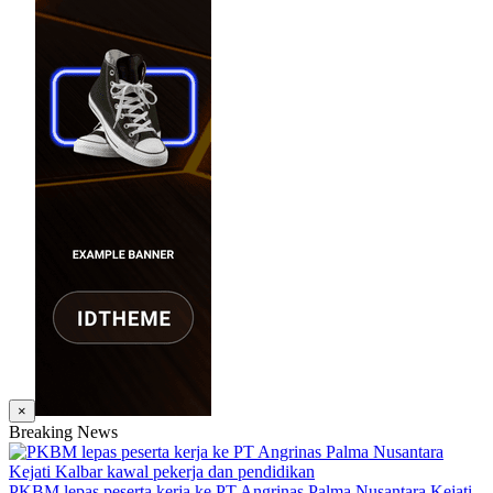
×
Breaking News
PKBM lepas peserta kerja ke PT Angrinas Palma Nusantara Kejati