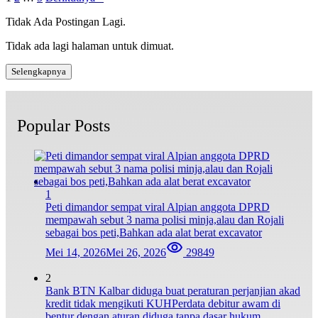
Tidak Ada Postingan Lagi.
Tidak ada lagi halaman untuk dimuat.
Selengkapnya
Popular Posts
1
Peti dimandor sempat viral Alpian anggota DPRD
mempawah sebut 3 nama polisi minja,alau dan Rojali
sebagai bos peti,Bahkan ada alat berat excavator
Mei 14, 2026
Mei 26, 2026
29849
2
Bank BTN Kalbar diduga buat peraturan perjanjian akad
kredit tidak mengikuti KUHPerdata debitur awam di
bentur dengan aturan diduga tanpa dasar hukum