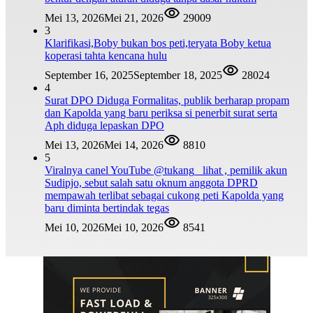
Mei 13, 2026
Mei 21, 2026
29009
3
Klarifikasi,Boby bukan bos peti,teryata Boby ketua
koperasi tahta kencana hulu
September 16, 2025
September 18, 2025
28024
4
Surat DPO Diduga Formalitas, publik berharap propam
dan Kapolda yang baru periksa si penerbit surat serta
Aph diduga lepaskan DPO
Mei 13, 2026
Mei 14, 2026
8810
5
Viralnya canel YouTube @tukang_ lihat , pemilik akun
Sudipjo, sebut salah satu oknum anggota DPRD
mempawah terlibat sebagai cukong peti Kapolda yang
baru diminta bertindak tegas
Mei 10, 2026
Mei 10, 2026
8541