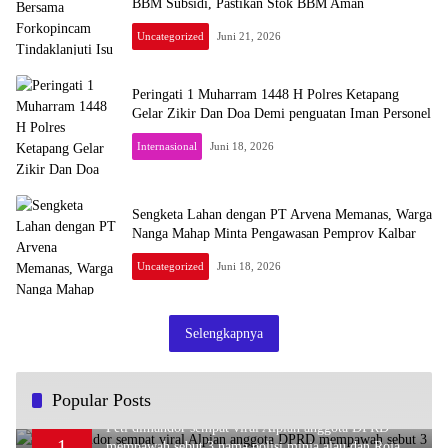
BBM Subsidi, Pastikan Stok BBM Aman
Uncategorized
Juni 21, 2026
Peringati 1 Muharram 1448 H Polres Ketapang
Gelar Zikir Dan Doa Demi penguatan Iman Personel
Internasional
Juni 18, 2026
Sengketa Lahan dengan PT Arvena Memanas, Warga
Nanga Mahap Minta Pengawasan Pemprov Kalbar
Uncategorized
Juni 18, 2026
Selengkapnya
Popular Posts
Peti dimandor sempat viral Alpian anggota DPRD
1
mempawah sebut 3 nama polisi minja,alau dan Rojali