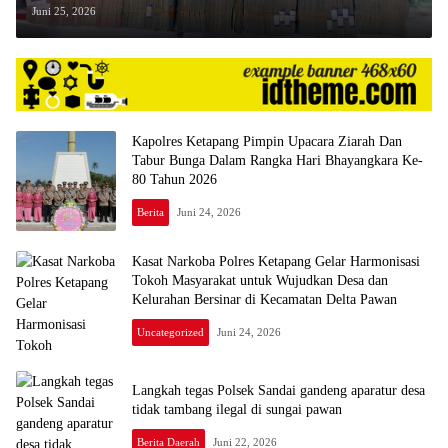
hingga uang 3,8 Miliar
Juni 25, 2026
Kapolres Ketapang Pimpin Upacara Ziarah Dan
Tabur Bunga Dalam Rangka Hari Bhayangkara Ke-
80 Tahun 2026
Berita
Juni 24, 2026
Kasat Narkoba Polres Ketapang Gelar Harmonisasi
Tokoh Masyarakat untuk Wujudkan Desa dan
Kelurahan Bersinar di Kecamatan Delta Pawan
Uncategorized
Juni 24, 2026
Langkah tegas Polsek Sandai gandeng aparatur desa
tidak tambang ilegal di sungai pawan
Berita Daerah
Juni 22, 2026