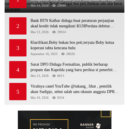
sebagai bos peti,Bahkan ada alat berat excavator
Mei 14, 2026
29869
Bank BTN Kalbar diduga buat peraturan perjanjian
2
akad kredit tidak mengikuti KUHPerdata debitur
awam di bentur dengan aturan diduga tanpa dasar
Mei 13, 2026
29014
hukum
Klarifikasi,Boby bukan bos peti,teryata Boby ketua
3
koperasi tahta kencana hulu
September 16, 2025
28026
Surat DPO Diduga Formalitas, publik berharap
4
propam dan Kapolda yang baru periksa si penerbit
surat serta Aph diduga lepaskan DPO
Mei 13, 2026
8813
Viralnya canel YouTube @tukang_ lihat , pemilik
5
akun Sudipjo, sebut salah satu oknum anggota DPRD
mempawah terlibat sebagai cukong peti Kapolda yang
Mei 10, 2026
8554
baru diminta bertindak tegas