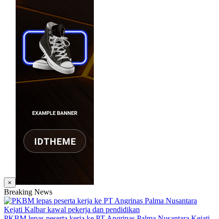
×
Breaking News
PKBM lepas peserta kerja ke PT Angrinas Palma Nusantara Kejati