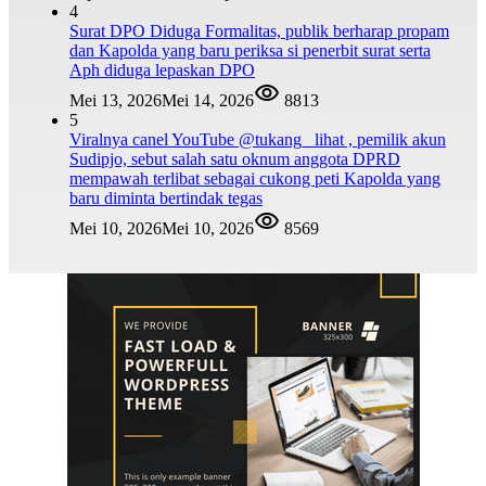
4
Surat DPO Diduga Formalitas, publik berharap propam
dan Kapolda yang baru periksa si penerbit surat serta
Aph diduga lepaskan DPO
Mei 13, 2026
Mei 14, 2026
8813
5
Viralnya canel YouTube @tukang_ lihat , pemilik akun
Sudipjo, sebut salah satu oknum anggota DPRD
mempawah terlibat sebagai cukong peti Kapolda yang
baru diminta bertindak tegas
Mei 10, 2026
Mei 10, 2026
8569