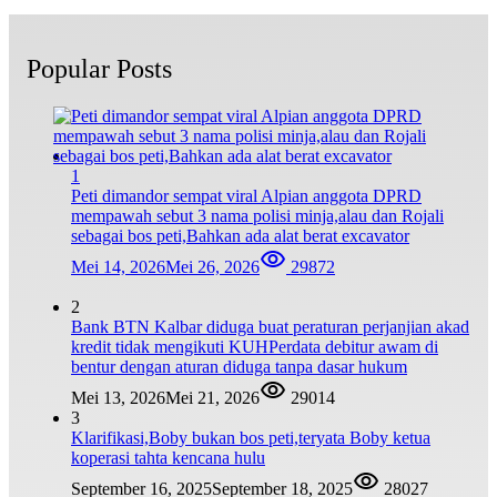
Popular Posts
1
Peti dimandor sempat viral Alpian anggota DPRD
mempawah sebut 3 nama polisi minja,alau dan Rojali
sebagai bos peti,Bahkan ada alat berat excavator
Mei 14, 2026
Mei 26, 2026
29872
2
Bank BTN Kalbar diduga buat peraturan perjanjian akad
kredit tidak mengikuti KUHPerdata debitur awam di
bentur dengan aturan diduga tanpa dasar hukum
Mei 13, 2026
Mei 21, 2026
29014
3
Klarifikasi,Boby bukan bos peti,teryata Boby ketua
koperasi tahta kencana hulu
September 16, 2025
September 18, 2025
28027