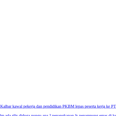
PKBM lepas peserta kerja ke PT
penangkapan Js penampung emas di kec