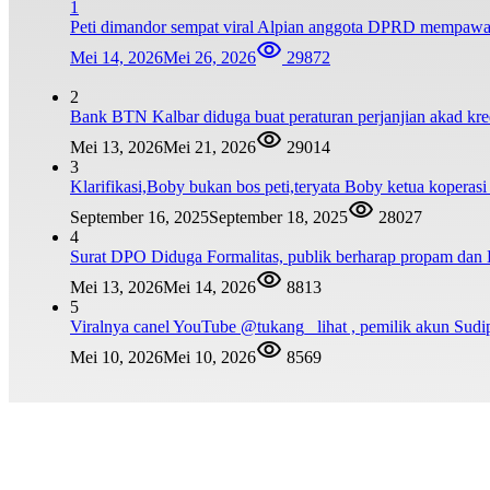
1
Peti dimandor sempat viral Alpian anggota DPRD mempawah se
Mei 14, 2026
Mei 26, 2026
29872
2
Bank BTN Kalbar diduga buat peraturan perjanjian akad kre
Mei 13, 2026
Mei 21, 2026
29014
3
Klarifikasi,Boby bukan bos peti,teryata Boby ketua koperasi
September 16, 2025
September 18, 2025
28027
4
Surat DPO Diduga Formalitas, publik berharap propam dan K
Mei 13, 2026
Mei 14, 2026
8813
5
Viralnya canel YouTube @tukang_ lihat , pemilik akun Sudi
Mei 10, 2026
Mei 10, 2026
8569