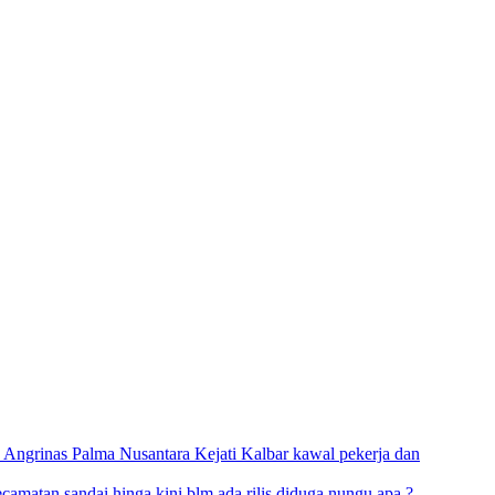
 Angrinas Palma Nusantara Kejati Kalbar kawal pekerja dan
amatan sandai hinga kini blm ada rilis diduga nungu apa,?