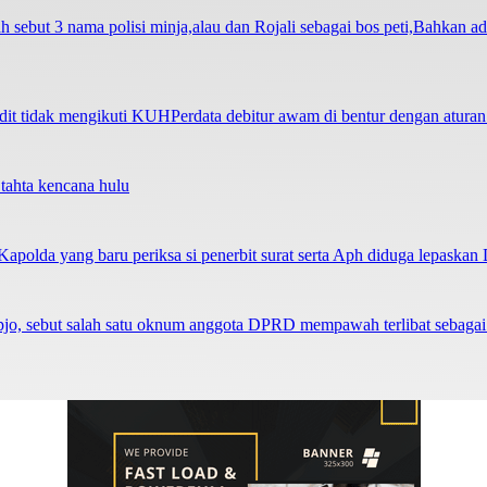
but 3 nama polisi minja,alau dan Rojali sebagai bos peti,Bahkan ada
dit tidak mengikuti KUHPerdata debitur awam di bentur dengan atura
 tahta kencana hulu
apolda yang baru periksa si penerbit surat serta Aph diduga lepaska
pjo, sebut salah satu oknum anggota DPRD mempawah terlibat sebagai 