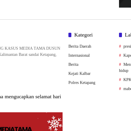
Kategori
La
Berita Daerah
pres
NG KASUS MEDIA TAMA DUSUN
alimantan Barat sandai Ketapang,
Internasional
Kapo
Berita
Ment
hidup
Kejati Kalbar
KPK
Polres Ketapang
mabe
a mengucapkan selamat hari