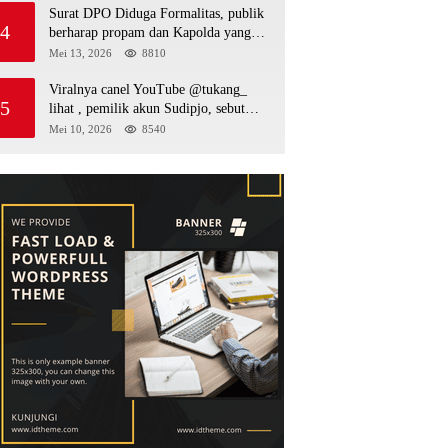
Surat DPO Diduga Formalitas, publik
4
berharap propam dan Kapolda yang
baru periksa si penerbit surat serta Aph
Mei 13, 2026
8810
diduga lepaskan DPO
Viralnya canel YouTube @tukang_
5
lihat , pemilik akun Sudipjo, sebut
salah satu oknum anggota DPRD
Mei 10, 2026
8540
mempawah terlibat sebagai cukong
peti Kapolda yang baru diminta
bertindak tegas