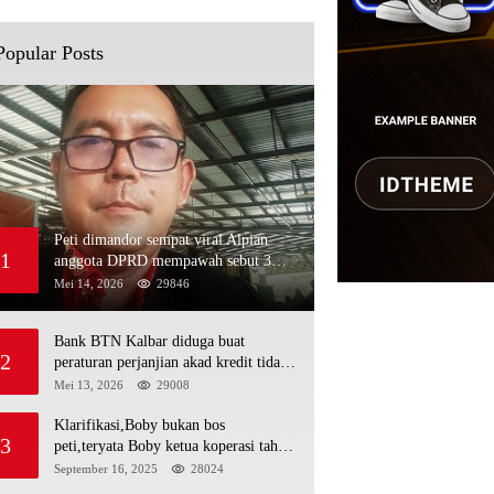
Popular Posts
Peti dimandor sempat viral Alpian
1
anggota DPRD mempawah sebut 3
nama polisi minja,alau dan Rojali
Mei 14, 2026
29846
sebagai bos peti,Bahkan ada alat berat
excavator
Bank BTN Kalbar diduga buat
2
peraturan perjanjian akad kredit tidak
mengikuti KUHPerdata debitur awam
Mei 13, 2026
29008
di bentur dengan aturan diduga tanpa
dasar hukum
Klarifikasi,Boby bukan bos
3
peti,teryata Boby ketua koperasi tahta
kencana hulu
September 16, 2025
28024