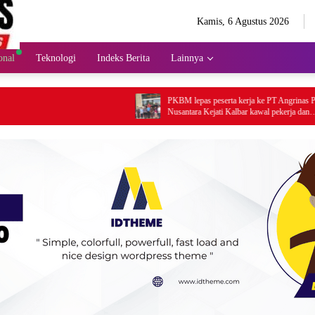
Kamis, 6 Agustus 2026
onal
Teknologi
Indeks Berita
Lainnya
PKBM lepas peserta kerja ke PT Angrinas Palma
Nusantara Kejati Kalbar kawal pekerja dan
pendidikan