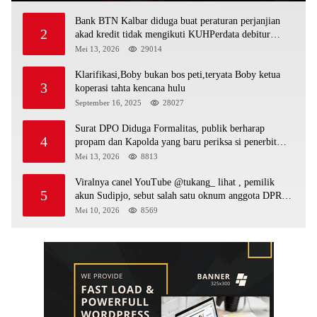
Bank BTN Kalbar diduga buat peraturan perjanjian
2
akad kredit tidak mengikuti KUHPerdata debitur
awam di bentur dengan aturan diduga tanpa dasar
Mei 13, 2026
29014
hukum
Klarifikasi,Boby bukan bos peti,teryata Boby ketua
3
koperasi tahta kencana hulu
September 16, 2025
28027
Surat DPO Diduga Formalitas, publik berharap
4
propam dan Kapolda yang baru periksa si penerbit
surat serta Aph diduga lepaskan DPO
Mei 13, 2026
8813
Viralnya canel YouTube @tukang_ lihat , pemilik
5
akun Sudipjo, sebut salah satu oknum anggota DPRD
mempawah terlibat sebagai cukong peti Kapolda yang
Mei 10, 2026
8569
baru diminta bertindak tegas