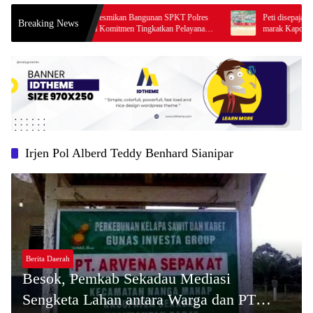
olda Kalbar Resmikan Bangunan SPKT Polres
Peti disepajang sungai pawan 
Breaking News
apang, Wujud Komitmen Tingkatkan Pelayanan
marak Kapolres Ketapang di mi
ma Kepolisian
Irjen Pol Alberd Teddy Benhard Sianipar
Berita Daerah
Besok, Pemkab Sekadau Mediasi
Sengketa Lahan antara Warga dan PT