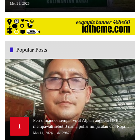
Arvena Sepakat
Mei 21, 2026
Popular Posts
Peti dimandor sempat viral Alpian anggota DPRD
1
mempawah sebut 3 nama polisi minja,alau dan Rojali
sebagai bos peti,Bahkan ada alat berat excavator
Mei 14, 2026
29872