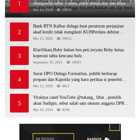
1
mempawah sebut 3 nama polisi minja,alau dan Rojali
sebagai bos peti,Bahkan ada alat berat excavator
Mei 14, 2026
29855
Bank BTN Kalbar diduga buat peraturan perjanjian
2
akad kredit tidak mengikuti KUHPerdata debitur
awam di bentur dengan aturan diduga tanpa dasar
Mei 13, 2026
29012
hukum
Klarifikasi,Boby bukan bos peti,teryata Boby ketua
3
koperasi tahta kencana hulu
September 16, 2025
28025
Surat DPO Diduga Formalitas, publik berharap
4
propam dan Kapolda yang baru periksa si penerbit
surat serta Aph diduga lepaskan DPO
Mei 13, 2026
8811
Viralnya canel YouTube @tukang_ lihat , pemilik
5
akun Sudipjo, sebut salah satu oknum anggota DPRD
mempawah terlibat sebagai cukong peti Kapolda yang
Mei 10, 2026
8548
baru diminta bertindak tegas