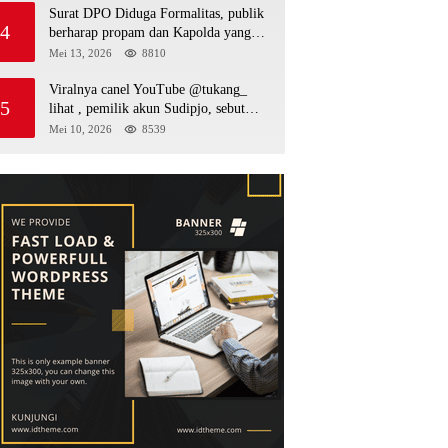
Surat DPO Diduga Formalitas, publik
4
berharap propam dan Kapolda yang
baru periksa si penerbit surat serta Aph
Mei 13, 2026
8810
diduga lepaskan DPO
Viralnya canel YouTube @tukang_
5
lihat , pemilik akun Sudipjo, sebut
salah satu oknum anggota DPRD
Mei 10, 2026
8539
mempawah terlibat sebagai cukong
peti Kapolda yang baru diminta
bertindak tegas