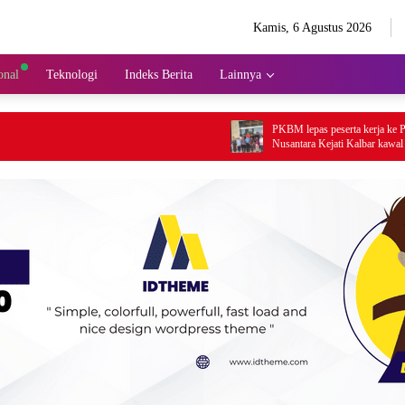
Kamis, 6 Agustus 2026
onal
Teknologi
Indeks Berita
Lainnya
PKBM lepas peserta kerja ke PT Angrinas P
Nusantara Kejati Kalbar kawal pekerja dan
pendidikan