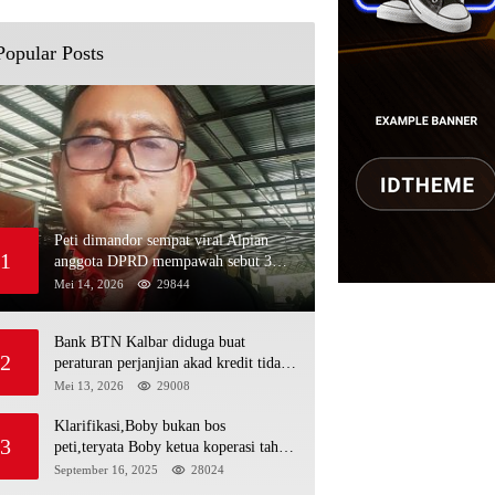
Popular Posts
Peti dimandor sempat viral Alpian
1
anggota DPRD mempawah sebut 3
nama polisi minja,alau dan Rojali
Mei 14, 2026
29844
sebagai bos peti,Bahkan ada alat berat
excavator
Bank BTN Kalbar diduga buat
2
peraturan perjanjian akad kredit tidak
mengikuti KUHPerdata debitur awam
Mei 13, 2026
29008
di bentur dengan aturan diduga tanpa
dasar hukum
Klarifikasi,Boby bukan bos
3
peti,teryata Boby ketua koperasi tahta
kencana hulu
September 16, 2025
28024