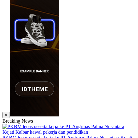
×
Breaking News
PKBM lepas peserta kerja ke PT Angrinas Palma Nusantara Kejati