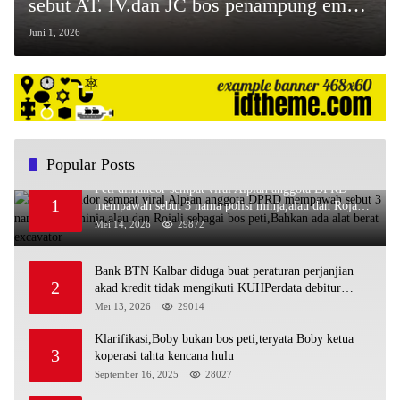
sebut AT. IV.dan JC bos penampung emas
terbesar di sandai
Juni 1, 2026
Popular Posts
Peti dimandor sempat viral Alpian anggota DPRD
1
mempawah sebut 3 nama polisi minja,alau dan Rojali
sebagai bos peti,Bahkan ada alat berat excavator
Mei 14, 2026
29872
Bank BTN Kalbar diduga buat peraturan perjanjian
2
akad kredit tidak mengikuti KUHPerdata debitur
awam di bentur dengan aturan diduga tanpa dasar
Mei 13, 2026
29014
hukum
Klarifikasi,Boby bukan bos peti,teryata Boby ketua
3
koperasi tahta kencana hulu
September 16, 2025
28027