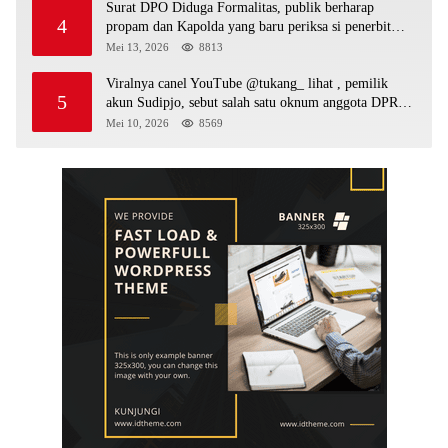
Surat DPO Diduga Formalitas, publik berharap
4
propam dan Kapolda yang baru periksa si penerbit
surat serta Aph diduga lepaskan DPO
Mei 13, 2026
8813
Viralnya canel YouTube @tukang_ lihat , pemilik
5
akun Sudipjo, sebut salah satu oknum anggota DPRD
mempawah terlibat sebagai cukong peti Kapolda yang
Mei 10, 2026
8569
baru diminta bertindak tegas