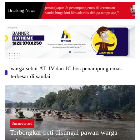
lma
penangkapan Js penampung emas di kecamatan
Kapo
Breaking News
sandai hinga kini blm ada rilis diduga nungu apa,?
Keta
Prima
warga sebut AT. IV.dan JC bos penampung emas
terbesar di sandai
Uncategorized
Terbongkar peti disungai pawan warga