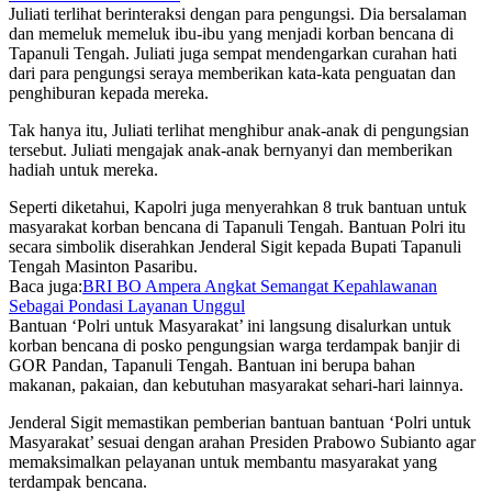
Juliati terlihat berinteraksi dengan para pengungsi. Dia bersalaman
dan memeluk memeluk ibu-ibu yang menjadi korban bencana di
Tapanuli Tengah. Juliati juga sempat mendengarkan curahan hati
dari para pengungsi seraya memberikan kata-kata penguatan dan
penghiburan kepada mereka.
Tak hanya itu, Juliati terlihat menghibur anak-anak di pengungsian
tersebut. Juliati mengajak anak-anak bernyanyi dan memberikan
hadiah untuk mereka.
Seperti diketahui, Kapolri juga menyerahkan 8 truk bantuan untuk
masyarakat korban bencana di Tapanuli Tengah. Bantuan Polri itu
secara simbolik diserahkan Jenderal Sigit kepada Bupati Tapanuli
Tengah Masinton Pasaribu.
Baca juga:
BRI BO Ampera Angkat Semangat Kepahlawanan
Sebagai Pondasi Layanan Unggul
Bantuan ‘Polri untuk Masyarakat’ ini langsung disalurkan untuk
korban bencana di posko pengungsian warga terdampak banjir di
GOR Pandan, Tapanuli Tengah. Bantuan ini berupa bahan
makanan, pakaian, dan kebutuhan masyarakat sehari-hari lainnya.
Jenderal Sigit memastikan pemberian bantuan bantuan ‘Polri untuk
Masyarakat’ sesuai dengan arahan Presiden Prabowo Subianto agar
memaksimalkan pelayanan untuk membantu masyarakat yang
terdampak bencana.