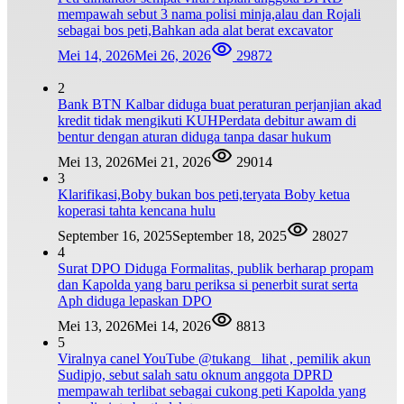
mempawah sebut 3 nama polisi minja,alau dan Rojali
sebagai bos peti,Bahkan ada alat berat excavator
Mei 14, 2026
Mei 26, 2026
29872
2
Bank BTN Kalbar diduga buat peraturan perjanjian akad
kredit tidak mengikuti KUHPerdata debitur awam di
bentur dengan aturan diduga tanpa dasar hukum
Mei 13, 2026
Mei 21, 2026
29014
3
Klarifikasi,Boby bukan bos peti,teryata Boby ketua
koperasi tahta kencana hulu
September 16, 2025
September 18, 2025
28027
4
Surat DPO Diduga Formalitas, publik berharap propam
dan Kapolda yang baru periksa si penerbit surat serta
Aph diduga lepaskan DPO
Mei 13, 2026
Mei 14, 2026
8813
5
Viralnya canel YouTube @tukang_ lihat , pemilik akun
Sudipjo, sebut salah satu oknum anggota DPRD
mempawah terlibat sebagai cukong peti Kapolda yang