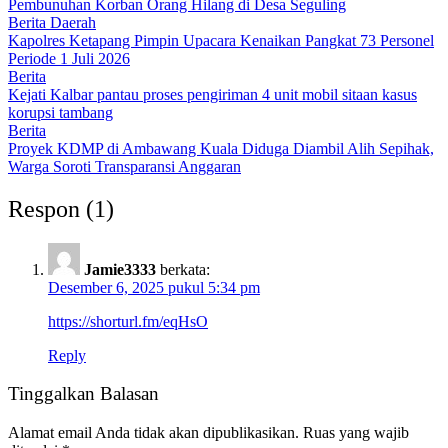
Pembunuhan Korban Orang Hilang di Desa Seguling
Berita Daerah
Kapolres Ketapang Pimpin Upacara Kenaikan Pangkat 73 Personel
Periode 1 Juli 2026
Berita
Kejati Kalbar pantau proses pengiriman 4 unit mobil sitaan kasus
korupsi tambang
Berita
Proyek KDMP di Ambawang Kuala Diduga Diambil Alih Sepihak,
Warga Soroti Transparansi Anggaran
Respon (1)
Jamie3333
berkata:
Desember 6, 2025 pukul 5:34 pm
https://shorturl.fm/eqHsO
Reply
Tinggalkan Balasan
Alamat email Anda tidak akan dipublikasikan.
Ruas yang wajib