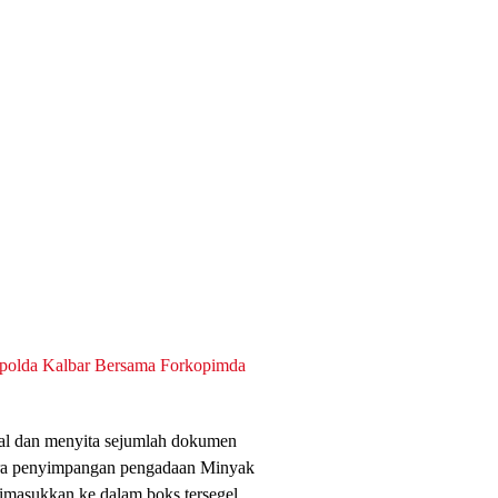
apolda Kalbar Bersama Forkopimda
tal dan menyita sejumlah dokumen
ara penyimpangan pengadaan Minyak
imasukkan ke dalam boks tersegel