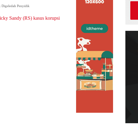
k Digeledah Penyidik
Ricky Sandy (RS) kasus korupsi