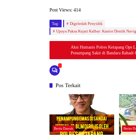
Post Views:
414
Tag:
Digeledah Penyidik
Upaya Paksa Kejati Kalbar: Kantor Distrik Navi
Aksi Humanis Polres Ketapang Ops L
Penumpang Sakit di Bandara Rahadi
2
Pos Terkait
Berita Daerah
Berita D