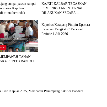
pajang sungai pawan sampai
KAJATI KALBAR TEGASKAN
au marak Kapolres
PEMERIKSAAN INTERNAL
di minta bertindak
DILAKUKAN SECARA
Berita Daerah
OBJEKTIF, TINDAK LANJUTI
INFORMASI YANG BEREDAR
Kapolres Ketapang Pimpin Upacara
TERKAIT DUGAAN
Kenaikan Pangkat 73 Personel
KETERLIBATAN PEGAWAI
Periode 1 Juli 2026
KEJARI SEKADAU
aerah
 MEMPAWAH TAHAN
GKA PEREDARAN OLI
s Lilin Kapuas 2025, Membantu Penumpang Sakit di Bandara