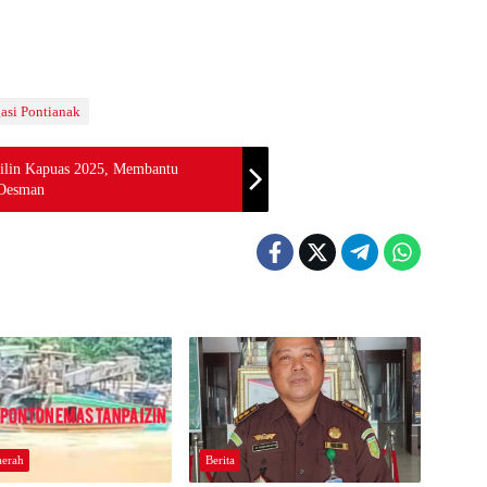
gasi Pontianak
ilin Kapuas 2025, Membantu
 Oesman
aerah
Berita