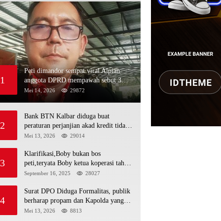
Peti dimandor sempat viral Alpian
1
anggota DPRD mempawah sebut 3
nama polisi minja,alau dan Rojali
Mei 14, 2026
29872
sebagai bos peti,Bahkan ada alat berat
excavator
Bank BTN Kalbar diduga buat
2
peraturan perjanjian akad kredit tidak
mengikuti KUHPerdata debitur awam
Mei 13, 2026
29014
di bentur dengan aturan diduga tanpa
dasar hukum
Klarifikasi,Boby bukan bos
3
peti,teryata Boby ketua koperasi tahta
kencana hulu
September 16, 2025
28027
Surat DPO Diduga Formalitas, publik
4
berharap propam dan Kapolda yang
baru periksa si penerbit surat serta Aph
Mei 13, 2026
8813
diduga lepaskan DPO