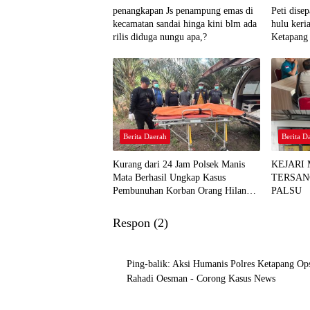
penangkapan Js penampung emas di
Peti dise
kecamatan sandai hinga kini blm ada
hulu keri
rilis diduga nungu apa,?
Ketapang 
Berita Daerah
Berita D
Kurang dari 24 Jam Polsek Manis
KEJARI
Mata Berhasil Ungkap Kasus
TERSAN
Pembunuhan Korban Orang Hilang
PALSU
di Desa Seguling
Respon (2)
Ping-balik:
Aksi Humanis Polres Ketapang Op
Rahadi Oesman - Corong Kasus News