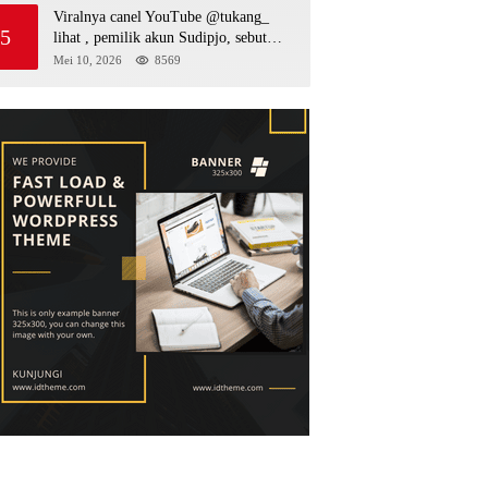
Viralnya canel YouTube @tukang_
5
lihat , pemilik akun Sudipjo, sebut
salah satu oknum anggota DPRD
Mei 10, 2026
8569
mempawah terlibat sebagai cukong
peti Kapolda yang baru diminta
bertindak tegas