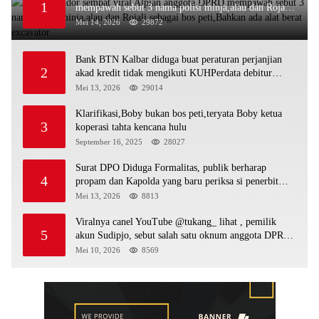
1
mempawah sebut 3 nama polisi minja,alau dan Rojali
sebagai bos peti,Bahkan ada alat berat excavator
Mei 14, 2026
29872
Bank BTN Kalbar diduga buat peraturan perjanjian
2
akad kredit tidak mengikuti KUHPerdata debitur
awam di bentur dengan aturan diduga tanpa dasar
Mei 13, 2026
29014
hukum
Klarifikasi,Boby bukan bos peti,teryata Boby ketua
3
koperasi tahta kencana hulu
September 16, 2025
28027
Surat DPO Diduga Formalitas, publik berharap
4
propam dan Kapolda yang baru periksa si penerbit
surat serta Aph diduga lepaskan DPO
Mei 13, 2026
8813
Viralnya canel YouTube @tukang_ lihat , pemilik
5
akun Sudipjo, sebut salah satu oknum anggota DPRD
mempawah terlibat sebagai cukong peti Kapolda yang
Mei 10, 2026
8569
baru diminta bertindak tegas