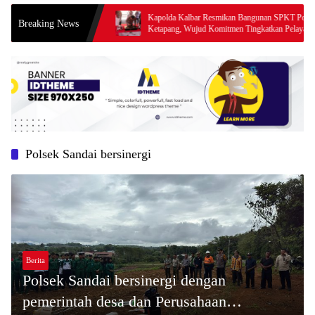
i kecamatan
Kapolda Kalbar Resmikan Bangunan SPKT Polres
Breaking News
uga nungu apa,?
Ketapang, Wujud Komitmen Tingkatkan Pelayanan
Prima Kepolisian
Polsek Sandai bersinergi
Berita
Polsek Sandai bersinergi dengan
pemerintah desa dan Perusahaan