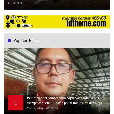
Wujudkan Ketahanan Pangan
Mei 8, 2026
Popular Posts
Peti dimandor sempat viral Alpian anggota DPRD
1
mempawah sebut 3 nama polisi minja,alau dan Rojali
sebagai bos peti,Bahkan ada alat berat excavator
Mei 14, 2026
29854