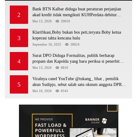
Bank BTN Kalbar diduga buat peraturan perjanjian
2
akad kredit tidak mengikuti KUHPerdata debitur
awam di bentur dengan aturan diduga tanpa dasar
Mei 13, 2026
29010
hukum
Klarifikasi,Boby bukan bos peti,teryata Boby ketua
3
koperasi tahta kencana hulu
September 16, 2025
28024
Surat DPO Diduga Formalitas, publik berharap
4
propam dan Kapolda yang baru periksa si penerbit
surat serta Aph diduga lepaskan DPO
Mei 13, 2026
8810
Viralnya canel YouTube @tukang_ lihat , pemilik
5
akun Sudipjo, sebut salah satu oknum anggota DPRD
mempawah terlibat sebagai cukong peti Kapolda yang
Mei 10, 2026
8545
baru diminta bertindak tegas