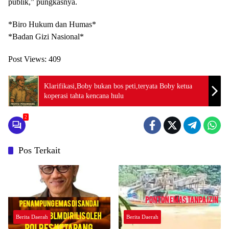
publik,” pungkasnya.
*Biro Hukum dan Humas*
*Badan Gizi Nasional*
Post Views:
409
Klarifikasi,Boby bukan bos peti,teryata Boby ketua
koperasi tahta kencana hulu
2
Pos Terkait
Berita Daerah
Berita Daerah