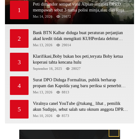
Peti dimandor sempat viral Alpian anggota DPRD
1
mempawah sebut 3 nama polisi minja,alau dan Rojali
sebagai bos peti,Bahkan ada alat berat excavator
Mei 14, 2026
29872
Bank BTN Kalbar diduga buat peraturan perjanjian
2
akad kredit tidak mengikuti KUHPerdata debitur
awam di bentur dengan aturan diduga tanpa dasar
Mei 13, 2026
29014
hukum
Klarifikasi,Boby bukan bos peti,teryata Boby ketua
3
koperasi tahta kencana hulu
September 16, 2025
28027
Surat DPO Diduga Formalitas, publik berharap
4
propam dan Kapolda yang baru periksa si penerbit
surat serta Aph diduga lepaskan DPO
Mei 13, 2026
8813
Viralnya canel YouTube @tukang_ lihat , pemilik
5
akun Sudipjo, sebut salah satu oknum anggota DPRD
mempawah terlibat sebagai cukong peti Kapolda yang
Mei 10, 2026
8573
baru diminta bertindak tegas