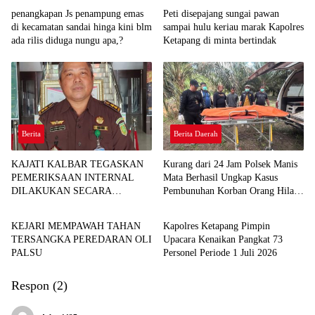
penangkapan Js penampung emas
Peti disepajang sungai pawan
di kecamatan sandai hinga kini blm
sampai hulu keriau marak Kapolres
ada rilis diduga nungu apa,?
Ketapang di minta bertindak
Berita
Berita Daerah
KAJATI KALBAR TEGASKAN
Kurang dari 24 Jam Polsek Manis
PEMERIKSAAN INTERNAL
Mata Berhasil Ungkap Kasus
DILAKUKAN SECARA
Pembunuhan Korban Orang Hilang
Berita Daerah
Berita Daerah
OBJEKTIF, TINDAK LANJUTI
di Desa Seguling
INFORMASI YANG BEREDAR
KEJARI MEMPAWAH TAHAN
Kapolres Ketapang Pimpin
TERKAIT DUGAAN
TERSANGKA PEREDARAN OLI
Upacara Kenaikan Pangkat 73
KETERLIBATAN PEGAWAI
PALSU
Personel Periode 1 Juli 2026
KEJARI SEKADAU
Respon (2)