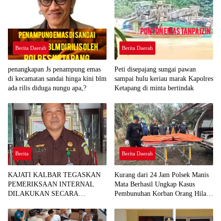
Berita Daerah
Berita Daerah
penangkapan Js penampung emas
Peti disepajang sungai pawan
di kecamatan sandai hinga kini blm
sampai hulu keriau marak Kapolres
ada rilis diduga nungu apa,?
Ketapang di minta bertindak
Berita
Berita Daerah
KAJATI KALBAR TEGASKAN
Kurang dari 24 Jam Polsek Manis
PEMERIKSAAN INTERNAL
Mata Berhasil Ungkap Kasus
DILAKUKAN SECARA
Pembunuhan Korban Orang Hilang
OBJEKTIF, TINDAK LANJUTI
di Desa Seguling
INFORMASI YANG BEREDAR