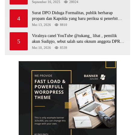
September 16, 2025
28024
Surat DPO Diduga Formalitas, publik berharap
4
propam dan Kapolda yang baru periksa si penerbit
surat serta Aph diduga lepaskan DPO
Mei 13, 2026
8810
Viralnya canel YouTube @tukang_ lihat , pemilik
5
akun Sudipjo, sebut salah satu oknum anggota DPRD
mempawah terlibat sebagai cukong peti Kapolda yang
Mei 10, 2026
8539
baru diminta bertindak tegas