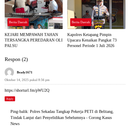
TERKAIT DUGAAN
KETERLIBATAN PEGAWAI
KEJARI SEKADAU
Berita Daerah
Berita Daerah
KEJARI MEMPAWAH TAHAN
Kapolres Ketapang Pimpin
TERSANGKA PEREDARAN OLI
Upacara Kenaikan Pangkat 73
PALSU
Personel Periode 1 Juli 2026
Respon (2)
Brady1671
Oktober 14, 2025 pukul 8:56 pm
https://shorturl.fm/pWU2Q
Reply
Ping-balik:
Polres Sekadau Tangkap Pekerja PETI di Belitang,
Tindak Lanjut dari Penyelidikan Sebelumnya - Corong Kasus
News