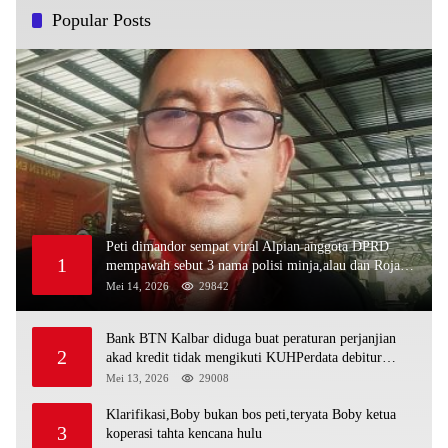
Popular Posts
Peti dimandor sempat viral Alpian anggota DPRD
1
mempawah sebut 3 nama polisi minja,alau dan Rojali
sebagai bos peti,Bahkan ada alat berat excavator
Mei 14, 2026
29842
Bank BTN Kalbar diduga buat peraturan perjanjian
2
akad kredit tidak mengikuti KUHPerdata debitur
awam di bentur dengan aturan diduga tanpa dasar
Mei 13, 2026
29008
hukum
Klarifikasi,Boby bukan bos peti,teryata Boby ketua
3
koperasi tahta kencana hulu