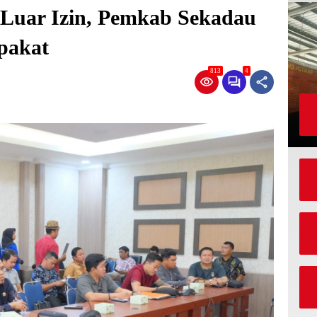
Luar Izin, Pemkab Sekadau
pakat
813
4