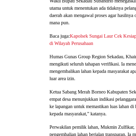
Wakil Bupati Sekadau Subandrio menegaskan 
utama untuk menentukan ada tidaknya pelan
daerah akan mengawal proses agar hasilnya o
mana pun.
Baca juga:
Kapolsek Sungai Laur Cek Kesiap
di Wilayah Perusahaan
Humas Gunas Group Region Sekadau, Khairu
mengikuti seluruh tahapan verifikasi. Ia me
mengembalikan lahan kepada masyarakat apab
luar area izin.
Ketua Sabang Merah Borneo Kabupaten Seka
empat desa menunjukkan indikasi pelanggaran
ke lapangan untuk memastikan luas lahan di
kepada masyarakat,” katanya.
Perwakilan pemilik lahan, Mukmin Zulfikar
pengembalian lahan berjalan transparan. Ia