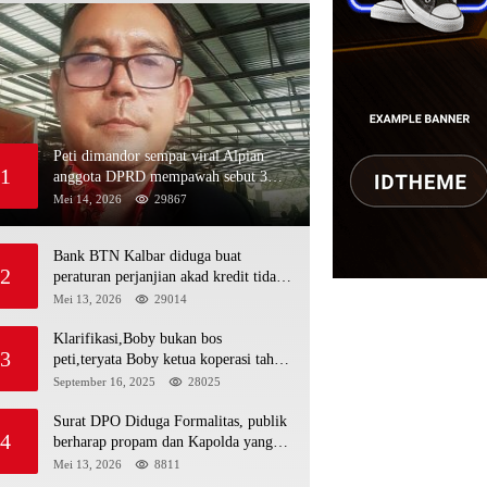
Peti dimandor sempat viral Alpian
1
anggota DPRD mempawah sebut 3
nama polisi minja,alau dan Rojali
Mei 14, 2026
29867
sebagai bos peti,Bahkan ada alat berat
excavator
Bank BTN Kalbar diduga buat
2
peraturan perjanjian akad kredit tidak
mengikuti KUHPerdata debitur awam
Mei 13, 2026
29014
di bentur dengan aturan diduga tanpa
dasar hukum
Klarifikasi,Boby bukan bos
3
peti,teryata Boby ketua koperasi tahta
kencana hulu
September 16, 2025
28025
Surat DPO Diduga Formalitas, publik
4
berharap propam dan Kapolda yang
baru periksa si penerbit surat serta Aph
Mei 13, 2026
8811
diduga lepaskan DPO