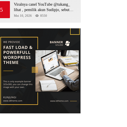
Viralnya canel YouTube @tukang_
5
lihat , pemilik akun Sudipjo, sebut
salah satu oknum anggota DPRD
Mei 10, 2026
8550
mempawah terlibat sebagai cukong
peti Kapolda yang baru diminta
bertindak tegas