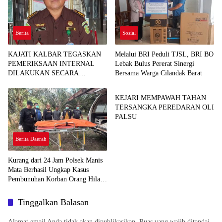
Berita
Sosial
KAJATI KALBAR TEGASKAN
Melalui BRI Peduli TJSL, BRI BO
PEMERIKSAAN INTERNAL
Lebak Bulus Pererat Sinergi
DILAKUKAN SECARA
Bersama Warga Cilandak Barat
Berita Daerah
OBJEKTIF, TINDAK LANJUTI
INFORMASI YANG BEREDAR
KEJARI MEMPAWAH TAHAN
TERKAIT DUGAAN
TERSANGKA PEREDARAN OLI
KETERLIBATAN PEGAWAI
PALSU
KEJARI SEKADAU
Berita Daerah
Kurang dari 24 Jam Polsek Manis
Mata Berhasil Ungkap Kasus
Pembunuhan Korban Orang Hilang
di Desa Seguling
Tinggalkan Balasan
Alamat email Anda tidak akan dipublikasikan.
Ruas yang wajib ditandai