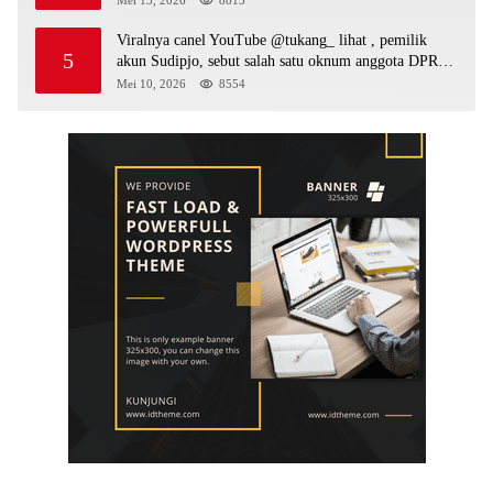
Mei 13, 2026
8813
Viralnya canel YouTube @tukang_ lihat , pemilik
5
akun Sudipjo, sebut salah satu oknum anggota DPRD
mempawah terlibat sebagai cukong peti Kapolda yang
Mei 10, 2026
8554
baru diminta bertindak tegas