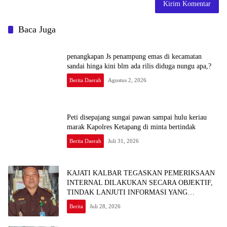
Baca Juga
penangkapan Js penampung emas di kecamatan
sandai hinga kini blm ada rilis diduga nungu apa,?
Berita Daerah
Agustus 2, 2026
Peti disepajang sungai pawan sampai hulu keriau
marak Kapolres Ketapang di minta bertindak
Berita Daerah
Juli 31, 2026
KAJATI KALBAR TEGASKAN PEMERIKSAAN
INTERNAL DILAKUKAN SECARA OBJEKTIF,
TINDAK LANJUTI INFORMASI YANG
BEREDAR TERKAIT DUGAAN
Berita
Juli 28, 2026
KETERLIBATAN PEGAWAI KEJARI SEKADAU