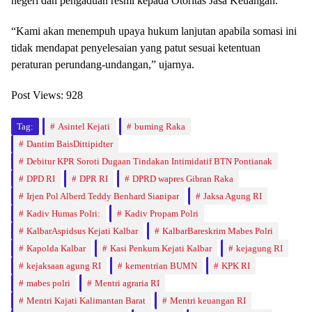
negeri dan pengaduan resmi kepada Otoritas Jasa Keuangan.
“Kami akan menempuh upaya hukum lanjutan apabila somasi ini
tidak mendapat penyelesaian yang patut sesuai ketentuan
peraturan perundang-undangan,” ujarnya.
Post Views:
928
Tag:
Asintel Kejati
buming Raka
Dantim BaisDittipidter
Debitur KPR Soroti Dugaan Tindakan Intimidatif BTN Pontianak
DPD RI
DPR RI
DPRD wapres Gibran Raka
Irjen Pol Alberd Teddy Benhard Sianipar
Jaksa Agung RI
Kadiv Humas Polri:
Kadiv Propam Polri
KalbarAspidsus Kejati Kalbar
KalbarBareskrim Mabes Polri
Kapolda Kalbar
Kasi Penkum Kejati Kalbar
kejagung RI
kejaksaan agung RI
kementrian BUMN
KPK RI
mabes polri
Mentri agraria RI
Mentri Kajati Kalimantan Barat
Mentri keuangan RI