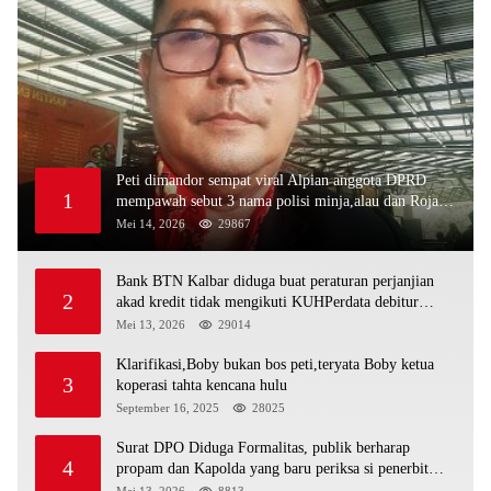
Peti dimandor sempat viral Alpian anggota DPRD
1
mempawah sebut 3 nama polisi minja,alau dan Rojali
sebagai bos peti,Bahkan ada alat berat excavator
Mei 14, 2026
29867
Bank BTN Kalbar diduga buat peraturan perjanjian
2
akad kredit tidak mengikuti KUHPerdata debitur
awam di bentur dengan aturan diduga tanpa dasar
Mei 13, 2026
29014
hukum
Klarifikasi,Boby bukan bos peti,teryata Boby ketua
3
koperasi tahta kencana hulu
September 16, 2025
28025
Surat DPO Diduga Formalitas, publik berharap
4
propam dan Kapolda yang baru periksa si penerbit
surat serta Aph diduga lepaskan DPO