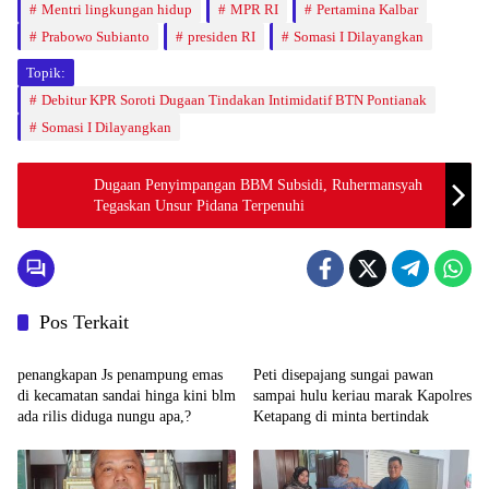
Mentri lingkungan hidup
MPR RI
Pertamina Kalbar
Prabowo Subianto
presiden RI
Somasi I Dilayangkan
Topik:
Debitur KPR Soroti Dugaan Tindakan Intimidatif BTN Pontianak
Somasi I Dilayangkan
Dugaan Penyimpangan BBM Subsidi, Ruhermansyah
Tegaskan Unsur Pidana Terpenuhi
Pos Terkait
Berita Daerah
Berita Daerah
penangkapan Js penampung emas
Peti disepajang sungai pawan
di kecamatan sandai hinga kini blm
sampai hulu keriau marak Kapolres
ada rilis diduga nungu apa,?
Ketapang di minta bertindak