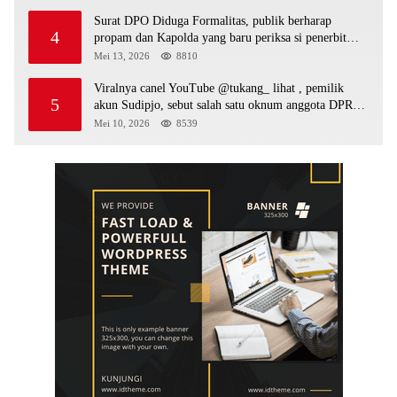
Surat DPO Diduga Formalitas, publik berharap
4
propam dan Kapolda yang baru periksa si penerbit
surat serta Aph diduga lepaskan DPO
Mei 13, 2026
8810
Viralnya canel YouTube @tukang_ lihat , pemilik
5
akun Sudipjo, sebut salah satu oknum anggota DPRD
mempawah terlibat sebagai cukong peti Kapolda yang
Mei 10, 2026
8539
baru diminta bertindak tegas