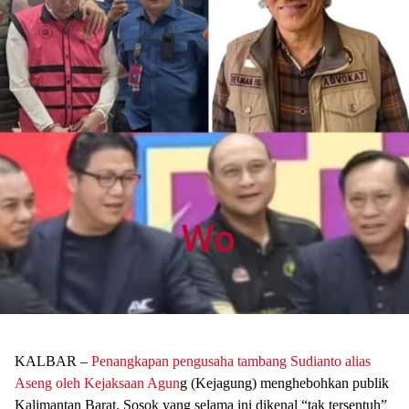
KALBAR –
Penangkapan pengusaha tambang Sudianto alias
Aseng oleh Kejaksaan Agun
g (Kejagung) menghebohkan publik
Kalimantan Barat. Sosok yang selama ini dikenal “tak tersentuh”