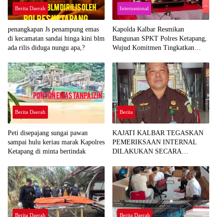
Berita Daerah
Internasional
penangkapan Js penampung emas
Kapolda Kalbar Resmikan
di kecamatan sandai hinga kini blm
Bangunan SPKT Polres Ketapang,
ada rilis diduga nungu apa,?
Wujud Komitmen Tingkatkan
Pelayanan Prima Kepolisian
Berita Daerah
Berita
Peti disepajang sungai pawan
KAJATI KALBAR TEGASKAN
sampai hulu keriau marak Kapolres
PEMERIKSAAN INTERNAL
Ketapang di minta bertindak
DILAKUKAN SECARA
OBJEKTIF, TINDAK LANJUTI
INFORMASI YANG BEREDAR
TERKAIT DUGAAN
KETERLIBATAN PEGAWAI
KEJARI SEKADAU
Berita Daerah
Berita Daerah