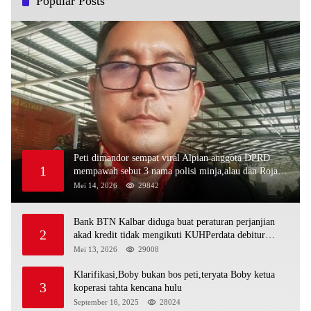
Popular Posts
Peti dimandor sempat viral Alpian anggota DPRD
1
mempawah sebut 3 nama polisi minja,alau dan Rojali
sebagai bos peti,Bahkan ada alat berat excavator
Mei 14, 2026
29842
Bank BTN Kalbar diduga buat peraturan perjanjian
2
akad kredit tidak mengikuti KUHPerdata debitur
awam di bentur dengan aturan diduga tanpa dasar
Mei 13, 2026
29008
hukum
Klarifikasi,Boby bukan bos peti,teryata Boby ketua
3
koperasi tahta kencana hulu
September 16, 2025
28024