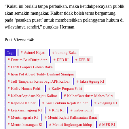
“Kalau ini berlalu tanpa perbaikan, maka ketidakpercayaan publik
akan semakin mengakar. Kalbar tidak boleh terus bergantung
pada ‘pasukan pusat’ untuk membersihkan pelanggaran hukum di
wilayahnya sendiri,” pungkas Herman.
Post Views:
646
Tag:
Asintel Kejati
buming Raka
Dantim BaisDittipidter
DPD RI
DPR RI
DPRD wapres Gibran Raka
Irjen Pol Alberd Teddy Benhard Sianipar
Jadi Tamparan Keras bagi APH Kalbar
Jaksa Agung RI
Kadiv Humas Polri:
Kadiv Propam Polri
KalbarAspidsus Kejati Kalbar
KalbarBareskrim Mabes Polri
Kapolda Kalbar
Kasi Penkum Kejati Kalbar
kejagung RI
kejaksaan agung RI
KPK RI
mabes polri
Mentri agraria RI
Mentri Kajati Kalimantan Barat
Mentri keuangan RI
Mentri lingkungan hidup
MPR RI