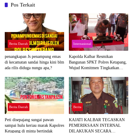
Pos Terkait
Berita Daerah
Internasional
penangkapan Js penampung emas
Kapolda Kalbar Resmikan
di kecamatan sandai hinga kini blm
Bangunan SPKT Polres Ketapang,
ada rilis diduga nungu apa,?
Wujud Komitmen Tingkatkan
Pelayanan Prima Kepolisian
Berita Daerah
Berita
Peti disepajang sungai pawan
KAJATI KALBAR TEGASKAN
sampai hulu keriau marak Kapolres
PEMERIKSAAN INTERNAL
Ketapang di minta bertindak
DILAKUKAN SECARA