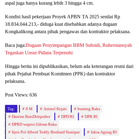
aspal juga hanya kurang lebih 3 hingga 4 cm.
Kondisi hasil pekerjaan Proyek APBN TA 2025 senilai Rp
18.834.044.213,- diduga kuat disebabkan adanya dugaan
Kongkalikong antara pihak pengawas dan kontraktor pelaksana.
Baca juga:
Dugaan Penyimpangan BBM Subsidi, Ruhermansyah
Tegaskan Unsur Pidana Terpenuhi
Hingga berita ini dipublikasikan, belum ada keterangan resmi dari
pihak Pejabat Pembuat Komitmen (PPK) dan kontraktor
pelaksana.
Post Views:
636
Tag:
8 M
Asintel Kejati
buming Raka
Dantim BaisDittipidter
DPD RI
DPR RI
DPRD wapres Gibran Raka
Irjen Pol Alberd Teddy Benhard Sianipar
Jaksa Agung RI