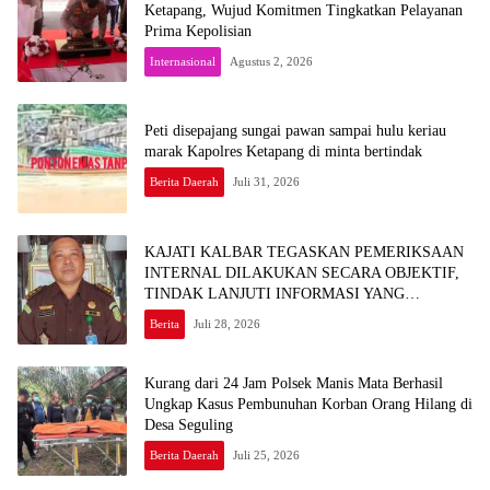
Ketapang, Wujud Komitmen Tingkatkan Pelayanan
Prima Kepolisian
Internasional
Agustus 2, 2026
Peti disepajang sungai pawan sampai hulu keriau
marak Kapolres Ketapang di minta bertindak
Berita Daerah
Juli 31, 2026
KAJATI KALBAR TEGASKAN PEMERIKSAAN
INTERNAL DILAKUKAN SECARA OBJEKTIF,
TINDAK LANJUTI INFORMASI YANG
BEREDAR TERKAIT DUGAAN
Berita
Juli 28, 2026
KETERLIBATAN PEGAWAI KEJARI SEKADAU
Kurang dari 24 Jam Polsek Manis Mata Berhasil
Ungkap Kasus Pembunuhan Korban Orang Hilang di
Desa Seguling
Berita Daerah
Juli 25, 2026