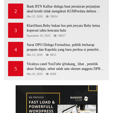
Bank BTN Kalbar diduga buat peraturan perjanjian
2
akad kredit tidak mengikuti KUHPerdata debitur
awam di bentur dengan aturan diduga tanpa dasar
Mei 13, 2026
29014
hukum
Klarifikasi,Boby bukan bos peti,teryata Boby ketua
3
koperasi tahta kencana hulu
September 16, 2025
28027
Surat DPO Diduga Formalitas, publik berharap
4
propam dan Kapolda yang baru periksa si penerbit
surat serta Aph diduga lepaskan DPO
Mei 13, 2026
8813
Viralnya canel YouTube @tukang_ lihat , pemilik
5
akun Sudipjo, sebut salah satu oknum anggota DPRD
mempawah terlibat sebagai cukong peti Kapolda yang
Mei 10, 2026
8569
baru diminta bertindak tegas