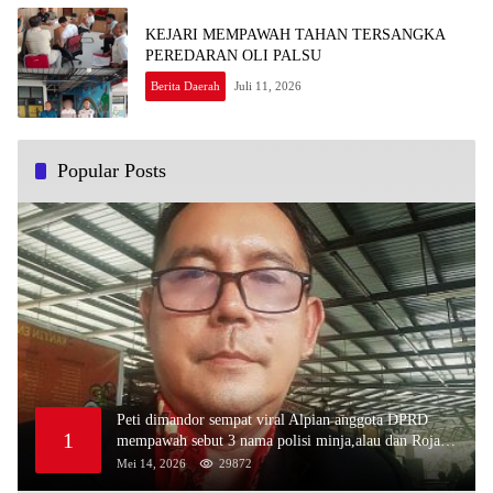
KEJARI MEMPAWAH TAHAN TERSANGKA
PEREDARAN OLI PALSU
Berita Daerah
Juli 11, 2026
Popular Posts
Peti dimandor sempat viral Alpian anggota DPRD
1
mempawah sebut 3 nama polisi minja,alau dan Rojali
sebagai bos peti,Bahkan ada alat berat excavator
Mei 14, 2026
29872