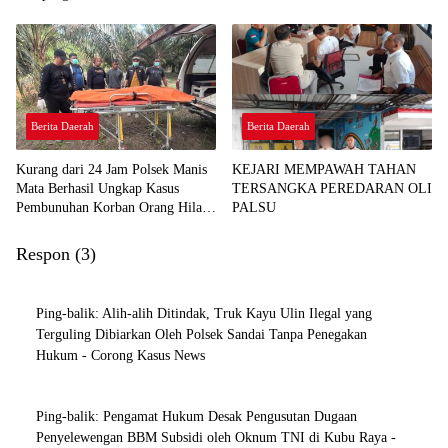
OBJEKTIF, TINDAK LANJUTI
INFORMASI YANG BEREDAR
TERKAIT DUGAAN
KETERLIBATAN PEGAWAI
KEJARI SEKADAU
Berita Daerah
Berita Daerah
Kurang dari 24 Jam Polsek Manis
KEJARI MEMPAWAH TAHAN
Mata Berhasil Ungkap Kasus
TERSANGKA PEREDARAN OLI
Pembunuhan Korban Orang Hilang
PALSU
di Desa Seguling
Respon (3)
Ping-balik:
Alih-alih Ditindak, Truk Kayu Ulin Ilegal yang
Terguling Dibiarkan Oleh Polsek Sandai Tanpa Penegakan
Hukum - Corong Kasus News
Ping-balik:
Pengamat Hukum Desak Pengusutan Dugaan
Penyelewengan BBM Subsidi oleh Oknum TNI di Kubu Raya -