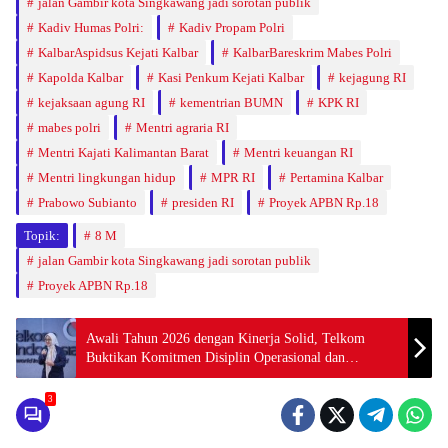
jalan Gambir kota Singkawang jadi sorotan publik
Kadiv Humas Polri:
Kadiv Propam Polri
KalbarAspidsus Kejati Kalbar
KalbarBareskrim Mabes Polri
Kapolda Kalbar
Kasi Penkum Kejati Kalbar
kejagung RI
kejaksaan agung RI
kementrian BUMN
KPK RI
mabes polri
Mentri agraria RI
Mentri Kajati Kalimantan Barat
Mentri keuangan RI
Mentri lingkungan hidup
MPR RI
Pertamina Kalbar
Prabowo Subianto
presiden RI
Proyek APBN Rp.18
Topik:
8 M
jalan Gambir kota Singkawang jadi sorotan publik
Proyek APBN Rp.18
Awali Tahun 2026 dengan Kinerja Solid, Telkom
Buktikan Komitmen Disiplin Operasional dan
Eksekusi Transformasi
3